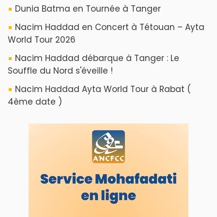
ABOUT US
A propos de L'ODJ
VOS CONTRIBUTIONS
Proposer votre article
LODJ VIDÉO
L'ODJ LIVE TV
LODJ AUDIO
WEB RADIO R212
Copyright © 2022 Groupe de presse Arrissala
Ce site utilise Google Analytics. En continuant à naviguer, vous nous
autorisez à déposer un cookie à des fins de mesure d'audience
|
Plan du site
Syndication