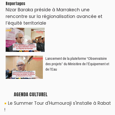
Dunia Batma en Tournée à Tanger
Nacim Haddad en Concert à Tétouan – Ayta
World Tour 2026
Nacim Haddad débarque à Tanger : Le
Souffle du Nord s'éveille !
Nacim Haddad Ayta World Tour à Rabat (
4ème date )