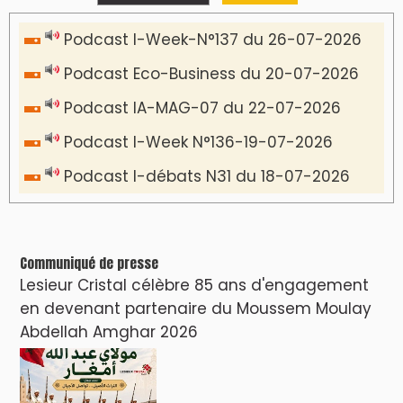
VIDÉOS & CLIP +
LES PLUS RÉCENTS
CLASSEURS
دِيمَا المَغرِب Clip
Clip : 🎵Allez, allez ! Ramenez-nous cette
coupe à la maison !
🎵Bulldozer Blues
Clip : 🎵 LE BLUES DE L'IA
🎵 Ormuzera bien, qui ormuzera le
dernier