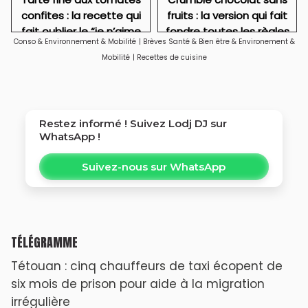
confites : la recette qui
fruits : la version qui fait
fait oublier le “je n’aime
fondre toutes les règles
Conso & Environnement & Mobilité
|
Brèves Santé & Bien être & Environement &
pas le vert”
Mobilité
|
Recettes de cuisine
Restez informé ! Suivez
Lodj DJ
sur
WhatsApp !
Suivez-nous sur WhatsApp
TÉLÉGRAMME
Tétouan : cinq chauffeurs de taxi écopent de
six mois de prison pour aide à la migration
irrégulière