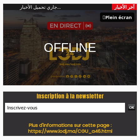
PRESS +
LES PLUS RÉCENTS
CLASSEURS
7 days santé & conso du 31-07-2026
I-MAG-Spécial Fête du Trône 2026
7 days Culture du 29-07-2026
7 days tech du 28-07-2026
7 days Auto-Moto du 27-07-2026
PODCAST +
LES PLUS RÉCENTS
CLASSEURS