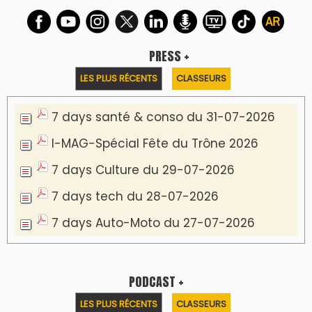
Podcast I-Week-N°137 du 26-07-2026
Podcast Eco-Business du 20-07-2026
Podcast IA-MAG-07 du 22-07-2026
Podcast I-Week N°136-19-07-2026
Podcast I-débats N31 du 18-07-2026
Communiqué de presse
Lesieur Cristal célèbre 85 ans d'engagement
en devenant partenaire du Moussem Moulay
Abdellah Amghar 2026