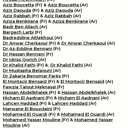
Aziz Boucetta
(Fr) &
Aziz Boucetta
(Ar)
Aziz Daouda
(Fr) &
Aziz Daouda
(Ar)
Aziz Rabbah
(Fr) &
Aziz Rabbah
(Ar)
Aziza Benkirane
(Fr) &
Aziza Benkirane
(Ar)
Badr Ben Allach
(Ar)
Bargach Larbi
(Fr)
Badreddine Aitlekhoui
(Ar)
Dr Anwar Cherkaoui
(Fr) &
Dr Anwar Cherkaoui
(Ar)
Dr Az-Eddine Bennani
(Fr)
Dr Hassan Bennani
(Fr)
Dr Idriss Qorich
(Ar)
Dr Khalid Fathi
(Fr) &
​
Dr Khalid Fathi
(Ar)
Dr Mustapha Belaouni
(Ar)
Dr Zakaria Benomar Farès
(Fr)
El Montacir Bensaid
(Fr) &
El Montacir Bensaid
(Ar)
Fawzia Talout Meknassi
(Fr)
Hassan Abdelkhalek
(Fr) &
Hassan Abdelkhalek
(Ar)
Hicham El Aadnani
(Fr) &
Hicham El Aadnani
(Ar)
Lahcen Haddad
(Fr) &
Lahcen Haddad
(Ar)
Marwane El Bouzdaini
(Fr)
Mohamed El Ouardi
(Fr) &
Mohamed El Ouardi
(Ar)
Mohamed Yasser Mouline
(Fr) &
Mohamed Yasser
Mouline
(Ar)