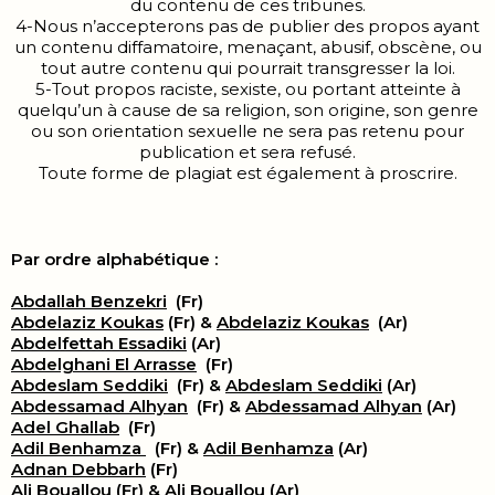
du contenu de ces tribunes.
4-Nous n’accepterons pas de publier des propos ayant
un contenu diffamatoire, menaçant, abusif, obscène, ou
tout autre contenu qui pourrait transgresser la loi.
5-Tout propos raciste, sexiste, ou portant atteinte à
quelqu’un à cause de sa religion, son origine, son genre
ou son orientation sexuelle ne sera pas retenu pour
publication et sera refusé.
Toute forme de plagiat est également à proscrire.
Par ordre alphabétique :
Abdallah Benzekri
(Fr)
Abdelaziz Koukas
(Fr) &
Abdelaziz Koukas
(Ar)
Abdelfettah Essadiki
(Ar)
Abdelghani El Arrasse
(Fr)
Abdeslam Seddiki
(Fr) &
Abdeslam Seddiki
(Ar)
Abdessamad Alhyan
(Fr) &
Abdessamad Alhyan
(Ar)
Adel Ghallab
(Fr)
Adil Benhamza
(Fr) &
Adil Benhamza
(Ar)
Adnan Debbarh
(Fr)
Ali Bouallou
(Fr) &
Ali Bouallou
(Ar)