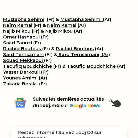
Mustapha Sehimi
(Fr) &
Mustapha Sehimi
(Ar)
Naïm Kamal
(Fr) &
Naïm Kamal
(Ar)
Najib Mikou
(Fr) &
Najib Mikou
(Ar)
Omar Hasnaoui
(Fr)
Saâd Faouzi
(Fr)
Rachid Boufous
(Fr) &
Rachid Boufous
(Ar)
Saïd Temsamani
(Fr) &
Saïd Temsamani
(Ar)
Souad Mekkaoui
(Fr)
Taoufiq Boudchiche
(Fr) &
Taoufiq Boudchiche
(Ar)
Yasser Derkouli
(Fr)
Younes Amimi
(Ar)
Zakaria Berala
(Fr)
Restez informé ! Suivez
Lodj DJ
sur