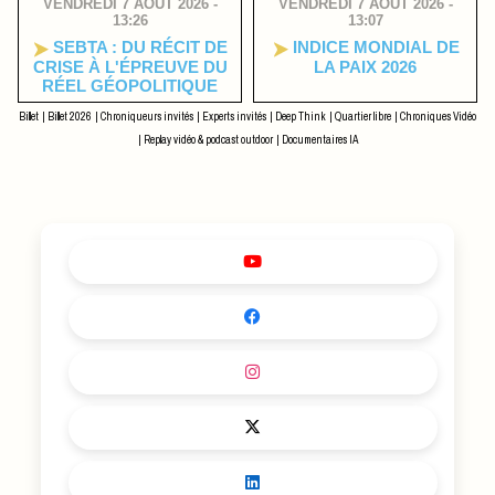
VENDREDI 7 AOÛT 2026 -
VENDREDI 7 AOÛT 2026 -
13:26
13:07
SEBTA : DU RÉCIT DE
INDICE MONDIAL DE
CRISE À L'ÉPREUVE DU
LA PAIX 2026
RÉEL GÉOPOLITIQUE
Billet
|
Billet 2026
|
Chroniqueurs invités
|
Experts invités
|
Deep Think
|
Quartier libre
|
Chroniques Vidéo
|
Replay vidéo & podcast outdoor
|
Documentaires IA