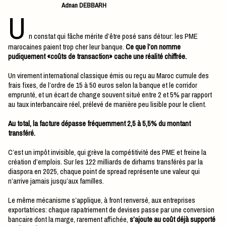
Adnan DEBBARH
U
n constat qui fâche mérite d’être posé sans détour: les PME
marocaines paient trop cher leur banque.
Ce que l’on nomme
pudiquement «coûts de transaction» cache une réalité chiffrée.
Un virement international classique émis ou reçu au Maroc cumule des
frais fixes, de l’ordre de 15 à 50 euros selon la banque et le corridor
emprunté, et un écart de change souvent situé entre 2 et 5% par rapport
au taux interbancaire réel, prélevé de manière peu lisible pour le client.
Au total, la facture dépasse fréquemment 2,5 à 5,5% du montant
transféré.
C’est un impôt invisible, qui grève la compétitivité des PME et freine la
création d’emplois. Sur les 122 milliards de dirhams transférés par la
diaspora en 2025, chaque point de spread représente une valeur qui
n’arrive jamais jusqu’aux familles.
Le même mécanisme s’applique, à front renversé, aux entreprises
exportatrices: chaque rapatriement de devises passe par une conversion
bancaire dont la marge, rarement affichée,
s’ajoute au coût déjà supporté