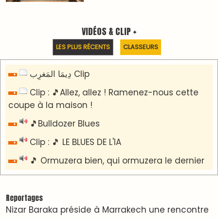
sur la régionalisation avancée et l’équité
territoriale
​Lancement de la plateforme “Observatoire des
projets” du Ministère de l’Équipement et de
l’Eau
AGENDA CULTUREL
Dunia Batma en Tournée à Tanger
Nacim Haddad en Concert à Tétouan – Ayta
World Tour 2026