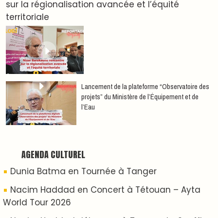
Nacim Haddad débarque à Tanger : Le Souffle
du Nord s'éveille !
Nacim Haddad Ayta World Tour à Rabat ( 4ème
date )
Hatim Ammor En Concert Exclusif à Tanger : Un
show Live Exceptionnel Cet été !