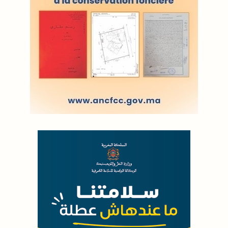
LODJ AUDIO
WEB RADIO R212
Copyright © 2022 Groupe de presse Arrissala
Ce site utilise Google Analytics. En continuant à naviguer, vous nous
autorisez à déposer un cookie à des fins de mesure d'audience
|
Plan du site
Syndication