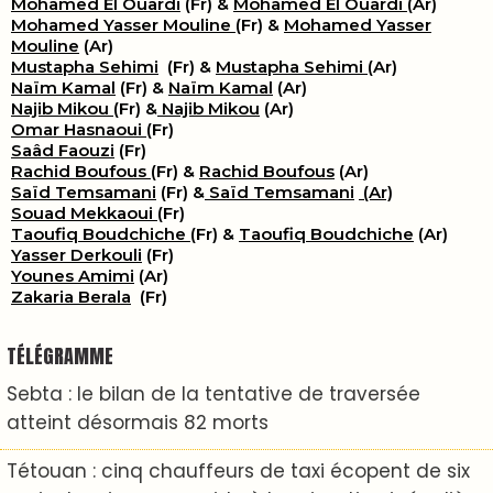
Mohamed El Ouardi
(Fr) &
Mohamed El Ouardi
(Ar)
Mohamed Yasser Mouline
(Fr) &
Mohamed Yasser
Mouline
(Ar)
Mustapha Sehimi
(Fr) &
Mustapha Sehimi
(Ar)
Naïm Kamal
(Fr) &
Naïm Kamal
(Ar)
Najib Mikou
(Fr) &
Najib Mikou
(Ar)
Omar Hasnaoui
(Fr)
Saâd Faouzi
(Fr)
Rachid Boufous
(Fr) &
Rachid Boufous
(Ar)
Saïd Temsamani
(Fr) &
Saïd Temsamani
(Ar)
Souad Mekkaoui
(Fr)
Taoufiq Boudchiche
(Fr) &
Taoufiq Boudchiche
(Ar)
Yasser Derkouli
(Fr)
Younes Amimi
(Ar)
Zakaria Berala
(Fr)
TÉLÉGRAMME
Sebta : le bilan de la tentative de traversée
atteint désormais 82 morts
Tétouan : cinq chauffeurs de taxi écopent de six