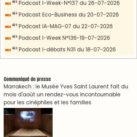
VIDÉOS & CLIP +
LES PLUS RÉCENTS
CLASSEURS
دِيمَا المَغرِب Clip
Clip : 🎵Allez, allez ! Ramenez-nous cette
coupe à la maison !
🎵Bulldozer Blues
Clip : 🎵 LE BLUES DE L'IA
🎵 Ormuzera bien, qui ormuzera le dernier
Reportages
Nizar Baraka préside à Marrakech une rencontre