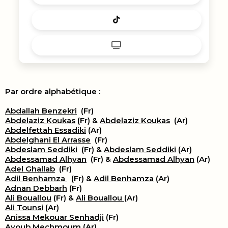
Par ordre alphabétique :
Abdallah Benzekri
(Fr)
Abdelaziz Koukas
(Fr) &
Abdelaziz Koukas
(Ar)
Abdelfettah Essadiki
(Ar)
Abdelghani El Arrasse
(Fr)
Abdeslam Seddiki
(Fr) &
Abdeslam Seddiki
(Ar)
Abdessamad Alhyan
(Fr) &
Abdessamad Alhyan
(Ar)
Adel Ghallab
(Fr)
Adil Benhamza
(Fr) &
Adil Benhamza
(Ar)
Adnan Debbarh
(Fr)
Ali Bouallou
(Fr) &
Ali Bouallou
(Ar)
Ali Tounsi
(Ar)
Anissa Mekouar Senhadji
(Fr)
Ayoub Mechmoum
(Ar)