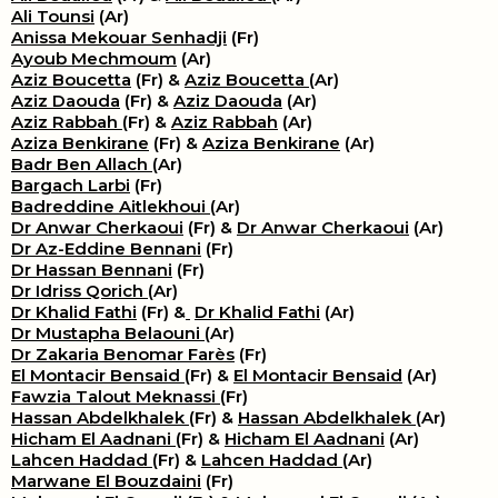
Ali Tounsi
(Ar)
Anissa Mekouar Senhadji
(Fr)
Ayoub Mechmoum
(Ar)
Aziz Boucetta
(Fr) &
Aziz Boucetta
(Ar)
Aziz Daouda
(Fr) &
Aziz Daouda
(Ar)
Aziz Rabbah
(Fr) &
Aziz Rabbah
(Ar)
Aziza Benkirane
(Fr) &
Aziza Benkirane
(Ar)
Badr Ben Allach
(Ar)
Bargach Larbi
(Fr)
Badreddine Aitlekhoui
(Ar)
Dr Anwar Cherkaoui
(Fr) &
Dr Anwar Cherkaoui
(Ar)
Dr Az-Eddine Bennani
(Fr)
Dr Hassan Bennani
(Fr)
Dr Idriss Qorich
(Ar)
Dr Khalid Fathi
(Fr) &
​
Dr Khalid Fathi
(Ar)
Dr Mustapha Belaouni
(Ar)
Dr Zakaria Benomar Farès
(Fr)
El Montacir Bensaid
(Fr) &
El Montacir Bensaid
(Ar)
Fawzia Talout Meknassi
(Fr)
Hassan Abdelkhalek
(Fr) &
Hassan Abdelkhalek
(Ar)
Hicham El Aadnani
(Fr) &
Hicham El Aadnani
(Ar)
Lahcen Haddad
(Fr) &
Lahcen Haddad
(Ar)
Marwane El Bouzdaini
(Fr)