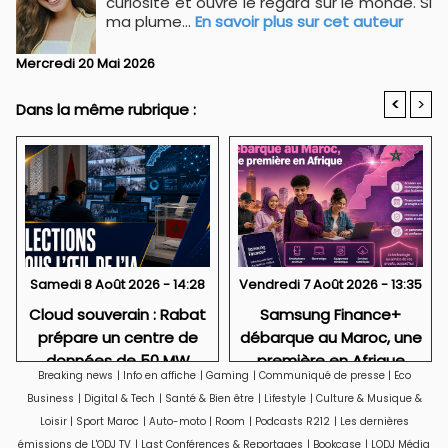
curiosité et ouvre le regard sur le monde. Si
ma plume...
En savoir plus sur cet auteur
Mercredi 20 Mai 2026
<
>
Dans la même rubrique :
Samedi 8 Août 2026 - 14:28
Vendredi 7 Août 2026 - 13:35
Cloud souverain : Rabat
Samsung Finance+
prépare un centre de
débarque au Maroc, une
données de 50 MW
première en Afrique
Breaking news
|
Info en affiche
|
Gaming
|
Communiqué de presse
|
Eco
Business
|
Digital & Tech
|
Santé & Bien être
|
Lifestyle
|
Culture & Musique &
Loisir
|
Sport Maroc
|
Auto-moto
|
Room
|
Podcasts R212
|
Les dernières
émissions de L'ODJ TV
|
Last Conférences & Reportages
|
Bookcase
|
LODJ Média