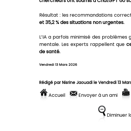
chercheurs ont soumis à ChatGPT 60 scé
Résultat : les recommandations correc
et 35,2 % des situations non urgentes.
L’IA a parfois minimisé des problèmes 
mentale. Les experts rappellent que
c
de santé.
Vendredi 13 Mars 2026
Rédigé par
Nisrine Jaouadi
le Vendredi 13 Mar
Accueil
Envoyer à un ami
Diminuer la