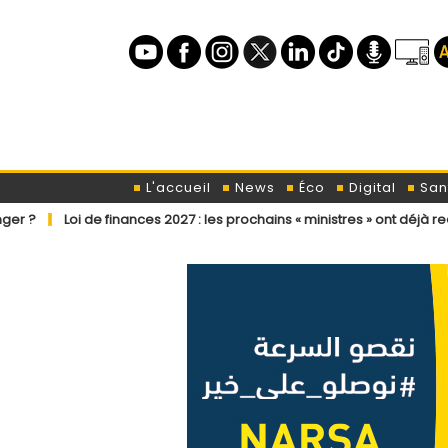
L'accueil
News
Éco
Digital
San
 finances 2027 : les prochains « ministres » ont déjà reçu la lettre de