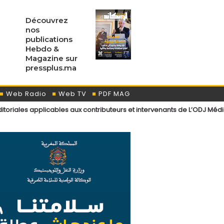
Découvrez
nos
publications
Hebdo &
Magazine sur
pressplus.ma
Web Radio
Web TV
PDF MAG
icables aux contributeurs et intervenants de L’ODJ Média
Déclarati