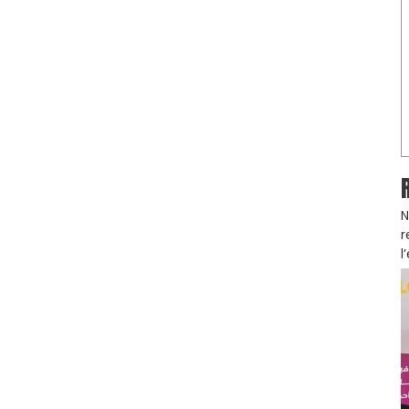
N
r
l