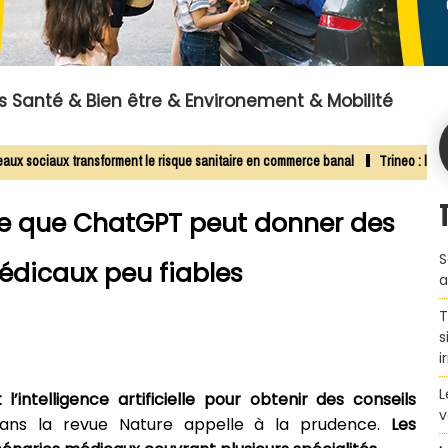
s Santé & Bien être & Environement & Mobilité
ociaux transforment le risque sanitaire en commerce banal
​Trineo : l’usten
èle que ChatGPT peut donner des
S
édicaux peu fiables
a
T
s
i
L
t l’intelligence artificielle pour obtenir des conseils
v
dans la revue Nature appelle à la prudence.
Les