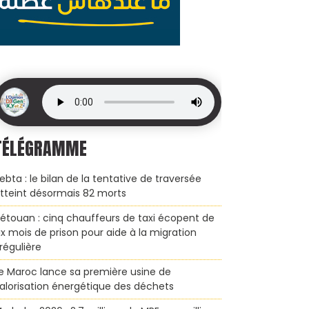
sile de cuisine marocain qui veut monter en gamme
Hôpitaux intelligents : Cas
TÉLÉGRAMME
ebta : le bilan de la tentative de traversée
tteint désormais 82 morts
étouan : cinq chauffeurs de taxi écopent de
ix mois de prison pour aide à la migration
rrégulière
e Maroc lance sa première usine de
alorisation énergétique des déchets