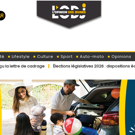
té
Lifestyle
Culture
Sport
Auto-moto
Opinions
 cadrage
Élections législatives 2026 : dispositions éditoriales appl