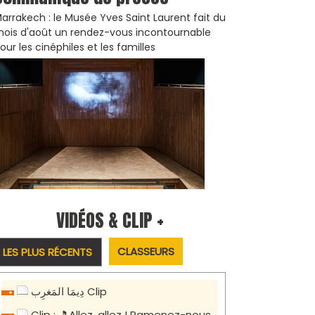
arrakech : le Musée Yves Saint Laurent fait du
ois d'août un rendez-vous incontournable
our les cinéphiles et les familles
VIDÉOS & CLIP +
CLASSEURS
LES PLUS RÉCENTS
دِيمَا المَغرِب Clip
Clip : 🎵Allez, allez ! Ramenez-nous