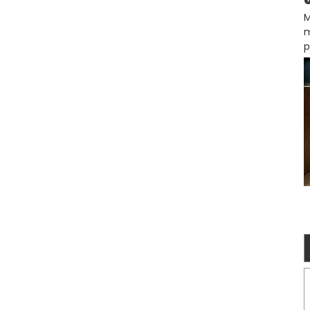
M
m
p