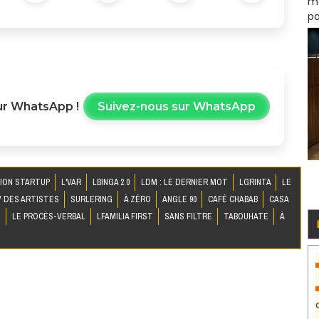
mo
po
r WhatsApp !
Suivez-nous sur WhatsApp
ION STARTUP
L'VAR
LBINGA 2.0
LDM : LE DERNIER MOT
LGRINTA
LE
 DES ARTISTES
SURLERING
À ZÉRO
ANGLE 90
CAFÉ CHABAB
CASA
S
LE PROCÈS-VERBAL
LFAMILIA FIRST
SANS FILTRE
TABOUHATE
À