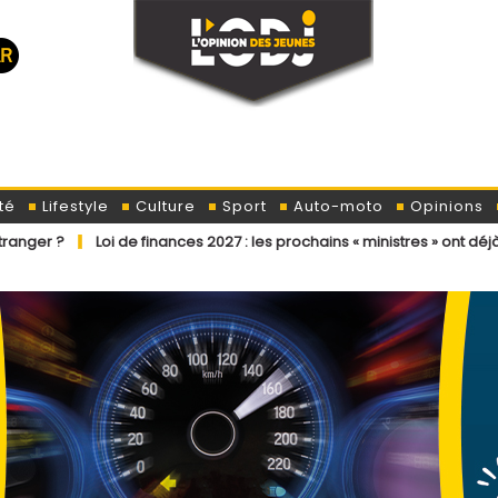
té
Lifestyle
Culture
Sport
Auto-moto
Opinions
oi de finances 2027 : les prochains « ministres » ont déjà reçu la lett