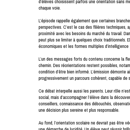
d’élèves choisissent parfois une orientation sans m
chaque voie.
L’épisode rappelle également que certaines branches
perspectives. C’est le cas des filières techniques,
proximité avec les besoins du marché du travail. Da
peut plus se limiter à quelques choix traditionnels.
économiques et les formes multiples d’intelligence : 
L’un des messages forts du contenu concerne la flexi
chemin. Des réorientations restent possibles, notam
condition d’être bien informé. L’émission démonte ains
progressivement un parcours cohérent, capable de s’
Ce débat interpelle aussi les parents. Leur rôle n’e
social, mais d’accompagner l’élève dans la découve
conseillers, connaissance des débouchés, observation
une décision plus sereine et plus responsable.
Au fond, l’orientation scolaire ne devrait pas être 
une démarche de lucidité. Un élève peut réussir brill