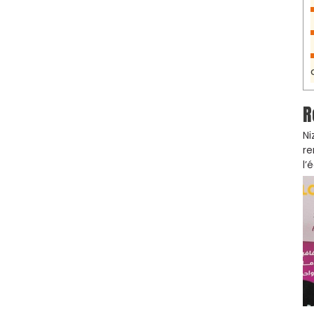
R
Ni
re
l’