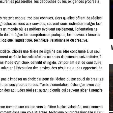
esurer les passerelles, les débouchés ou les exigences propres à
 restent encore trop peu connues, alors qu’elles offrent de réelles
 agricoles ou liées aux services, souvent sous-estimées malgré leur
ns un monde où les métiers évoluent rapidement, l’orientation ne
 Elle doit intégrer les compétences pratiques, les nouveaux besoins
logique, linguistique, technique, relationnelle ou créative.
bilité. Choisir une filière ne signifie pas être condamné à un seul
ment après le baccalauréat ou au cours du parcours universitaire, à
i l’idée d’un choix définitif et rigide. L’important est de construire
adapter à l’évolution des envies, des résultats et des opportunités.
st pas d’imposer un choix par peur de l’échec ou par souci de prestige
rte de ses propres forces. Tests d’orientation, échanges avec des
 des aptitudes réelles : autant d’outils qui peuvent aider à prendre
vécue comme une course vers la filière la plus valorisée, mais comme
amment dans une voie littéraire, technique ou professionnelle s’il s’y