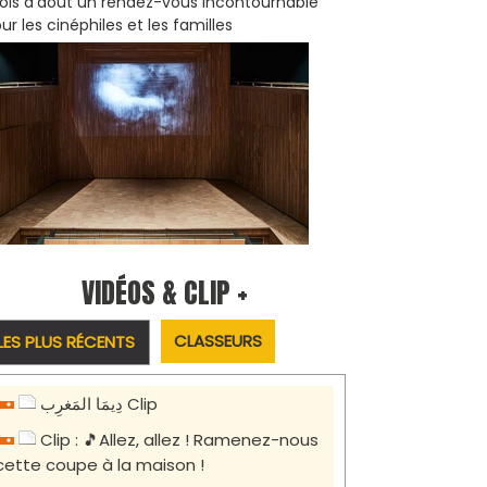
is d'août un rendez-vous incontournable
ur les cinéphiles et les familles
VIDÉOS & CLIP +
CLASSEURS
LES PLUS RÉCENTS
دِيمَا المَغرِب Clip
Clip : 🎵Allez, allez ! Ramenez-nous
cette coupe à la maison !