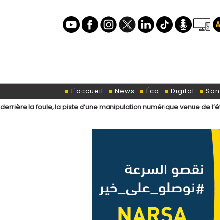
L'accueil
News
Éco
Digital
San
oule, la piste d’une manipulation numérique venue de l’étranger ?
L