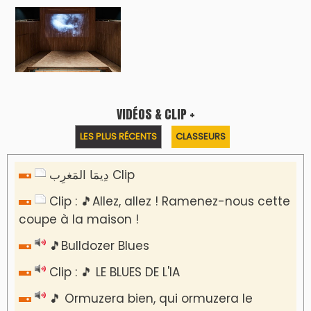
dernier
Reportages
Nizar Baraka préside à Marrakech une
rencontre sur la régionalisation avancée et
l’équité territoriale
​Lancement de la plateforme “Observatoire
des projets” du Ministère de l’Équipement et
de l’Eau
AGENDA CULTUREL