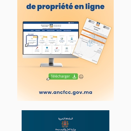
VOS CONTRIBUTIONS
Proposer votre article
LODJ VIDÉO
L'ODJ LIVE TV
LODJ AUDIO
WEB RADIO R212
Copyright © 2022 Groupe de presse Arrissala
Ce site utilise Google Analytics. En continuant à naviguer, vous nous
autorisez à déposer un cookie à des fins de mesure d'audience
|
Plan du site
Syndication