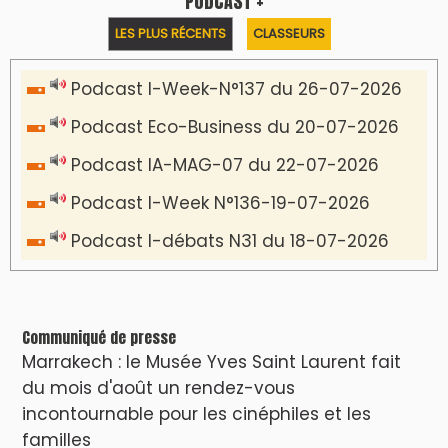
VIDÉOS & CLIP +
LES PLUS RÉCENTS
CLASSEURS
دِيمَا المَغرِب Clip
Clip : 🎵Allez, allez ! Ramenez-nous cette
coupe à la maison !
🎵Bulldozer Blues
Clip : 🎵 LE BLUES DE L'IA
🎵 Ormuzera bien, qui ormuzera le