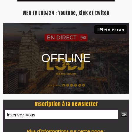
https://www.lodj.ma/CGU_a46.html
PRESS +
LES PLUS RÉCENTS
CLASSEURS
7 days santé & conso du 31-07-2026
I-MAG-Spécial Fête du Trône 2026
7 days Culture du 29-07-2026
7 days tech du 28-07-2026
7 days Auto-Moto du 27-07-2026