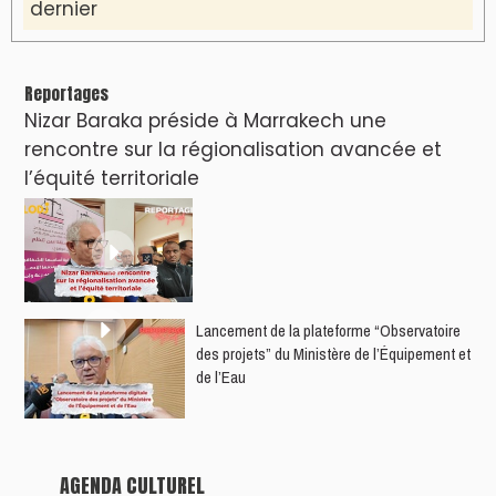
Nacim Haddad débarque à Tanger : Le
Souffle du Nord s'éveille !
Nacim Haddad Ayta World Tour à Rabat (
4ème date )
Hatim Ammor En Concert Exclusif à Tanger :
Un show Live Exceptionnel Cet été !
YASSAR présente son nouveau spectacle
"LAMHAYAB" à Rabat
ROSE ROYAL à Rabat