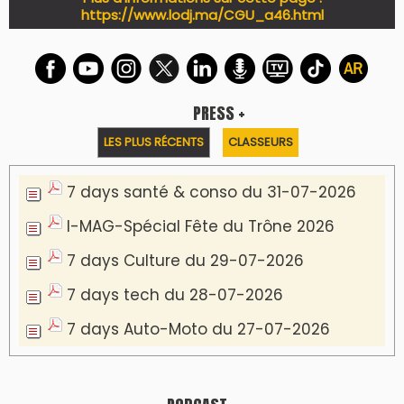
PODCAST +
LES PLUS RÉCENTS
CLASSEURS
Podcast I-Week-N°137 du 26-07-2026
Podcast Eco-Business du 20-07-2026
Podcast IA-MAG-07 du 22-07-2026
Podcast I-Week N°136-19-07-2026
Podcast I-débats N31 du 18-07-2026
Communiqué de presse
Marrakech : le Musée Yves Saint Laurent fait
du mois d'août un rendez-vous
incontournable pour les cinéphiles et les
familles