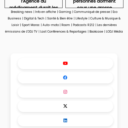
l’Agence du
personnes dorment
médicament durcit les
sous une grosse
Breaking news
|
Info en affiche
|
Gaming
|
Communiqué de presse
|
Eco
règles pour tout le
couverture... même en
Business
|
Digital & Tech
|
Santé & Bien être
|
Lifestyle
|
Culture & Musique &
secteur
pleine canicule
Loisir
|
Sport Maroc
|
Auto-moto
|
Room
|
Podcasts R212
|
Les dernières
émissions de L'ODJ TV
|
Last Conférences & Reportages
|
Bookcase
|
LODJ Média