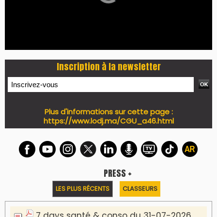
Inscription à la newsletter
Plus d'informations sur cette page :
https://www.lodj.ma/CGU_a46.html
PRESS +
LES PLUS RÉCENTS
CLASSEURS
7 days santé & conso du 31-07-2026