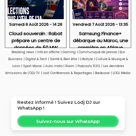
Samedi 8 Août 2026 - 14:28
Vendredi 7 Août 2026 - 13:35
Cloud souverain : Rabat
Samsung Finance+
prépare un centre de
débarque au Maroc, une
données de 50 MW
première en Afrique
Breaking news
|
Info en affiche
|
Gaming
|
Communiqué de presse
|
Eco
Business
|
Digital & Tech
|
Santé & Bien être
|
Lifestyle
|
Culture & Musique &
Loisir
|
Sport Maroc
|
Auto-moto
|
Room
|
Podcasts R212
|
Les dernières
émissions de L'ODJ TV
|
Last Conférences & Reportages
|
Bookcase
|
LODJ Média
Restez informé ! Suivez
Lodj DJ
sur
WhatsApp !
Suivez-nous sur WhatsApp