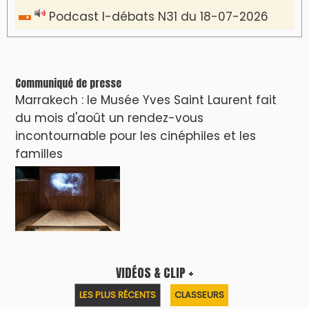
دِيمَا المَغرِب Clip
Clip : 🎵Allez, allez ! Ramenez-nous cette
coupe à la maison !
🎵Bulldozer Blues
Clip : 🎵 LE BLUES DE L'IA
🎵 Ormuzera bien, qui ormuzera le
dernier
Reportages
Nizar Baraka préside à Marrakech une
rencontre sur la régionalisation avancée et
l’équité territoriale