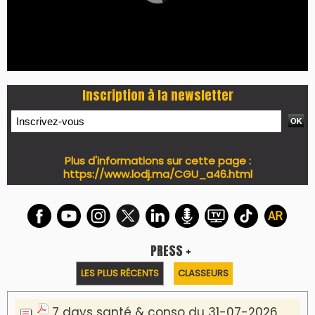
I-MAG-Spécial Fête du Trône 2026
7 days Culture du 29-07-2026
7 days tech du 28-07-2026
7 days Auto-Moto du 27-07-2026
PODCAST +
LES PLUS RÉCENTS
CLASSEURS
Podcast I-Week-N°137 du 26-07-2026
Podcast Eco-Business du 20-07-2026
Podcast IA-MAG-07 du 22-07-2026
Podcast I-Week N°136-19-07-2026