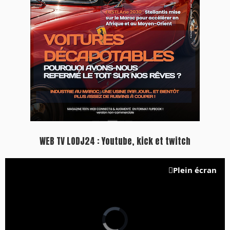
Inscription à la newsletter
Plus d'informations sur cette page :
https://www.lodj.ma/CGU_a46.html
PRESS +
LES PLUS RÉCENTS
CLASSEURS
7 days santé & conso du 31-07-2026