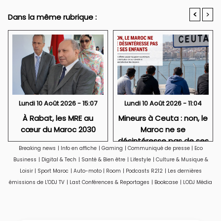
<
>
Dans la même rubrique :
Lundi 10 Août 2026 - 15:07
Lundi 10 Août 2026 - 11:04
À Rabat, les MRE au
Mineurs à Ceuta : non, le
cœur du Maroc 2030
Maroc ne se
désintéresse pas de ses
Breaking news
|
Info en affiche
|
Gaming
|
Communiqué de presse
|
Eco
enfants
Business
|
Digital & Tech
|
Santé & Bien être
|
Lifestyle
|
Culture & Musique &
Loisir
|
Sport Maroc
|
Auto-moto
|
Room
|
Podcasts R212
|
Les dernières
émissions de L'ODJ TV
|
Last Conférences & Reportages
|
Bookcase
|
LODJ Média