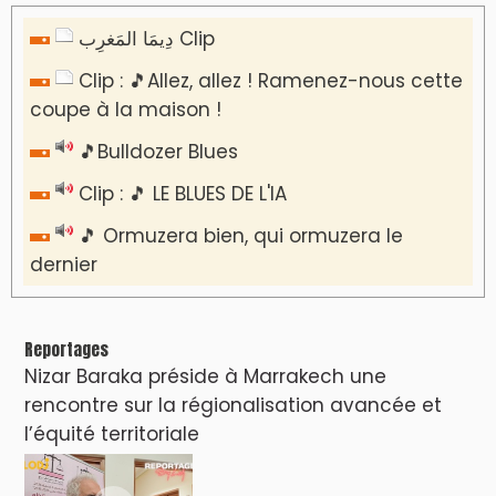
​Lancement de la plateforme “Observatoire
des projets” du Ministère de l’Équipement et
de l’Eau
AGENDA CULTUREL
Nacim Haddad débarque à Tanger : Le
Souffle du Nord s'éveille !
Nacim Haddad Ayta World Tour à Rabat (
4ème date )
Hatim Ammor En Concert Exclusif à Tanger :
Un show Live Exceptionnel Cet été !
YASSAR présente son nouveau spectacle