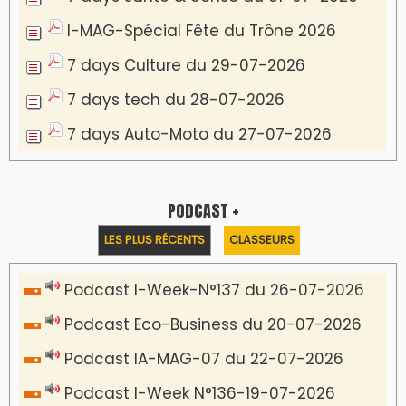
Podcast I-débats N31 du 18-07-2026
Communiqué de presse
Marrakech : le Musée Yves Saint Laurent fait
du mois d'août un rendez-vous
incontournable pour les cinéphiles et les
familles
VIDÉOS & CLIP +
LES PLUS RÉCENTS
CLASSEURS