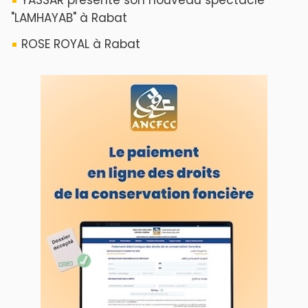
ABOUT US
A propos de L'ODJ
VOS CONTRIBUTIONS
Proposer votre article
LODJ VIDÉO
L'ODJ LIVE TV
LODJ AUDIO
WEB RADIO R212