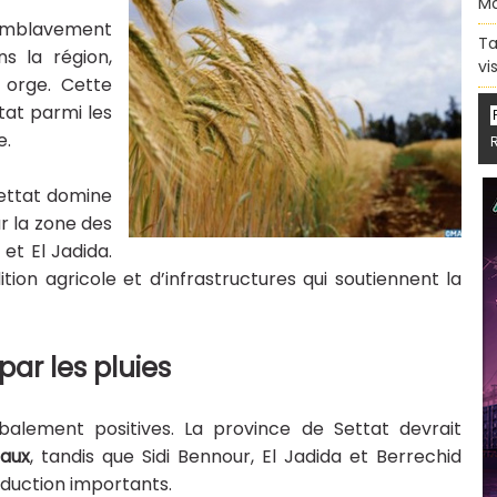
Ma
’emblavement
Ta
s la région,
vi
 orge. Cette
tat parmi les
e.
 Settat domine
ar la zone des
et El Jadida.
tion agricole et d’infrastructures qui soutiennent la
ar les pluies
balement positives. La province de Settat devrait
taux
, tandis que Sidi Bennour, El Jadida et Berrechid
duction importants.