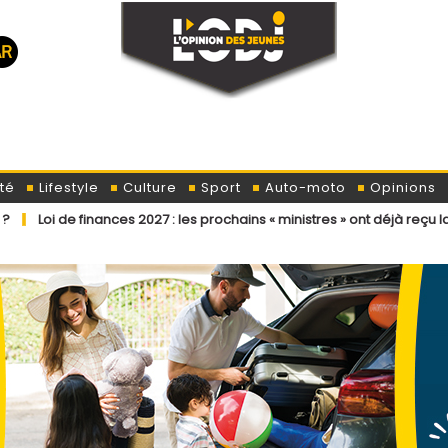
té
Lifestyle
Culture
Sport
Auto-moto
Opinions
ances 2027 : les prochains « ministres » ont déjà reçu la lettre de cad