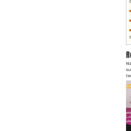
R
Ni
su
te