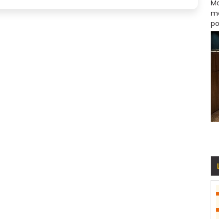
Ma
mo
po