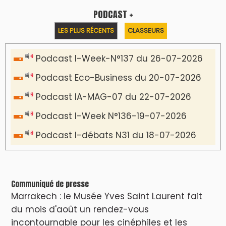
familles
VIDÉOS & CLIP +
LES PLUS RÉCENTS
CLASSEURS
دِيمَا المَغرِب Clip
Clip : 🎵Allez, allez ! Ramenez-nous cette
coupe à la maison !
🎵Bulldozer Blues
Clip : 🎵 LE BLUES DE L'IA