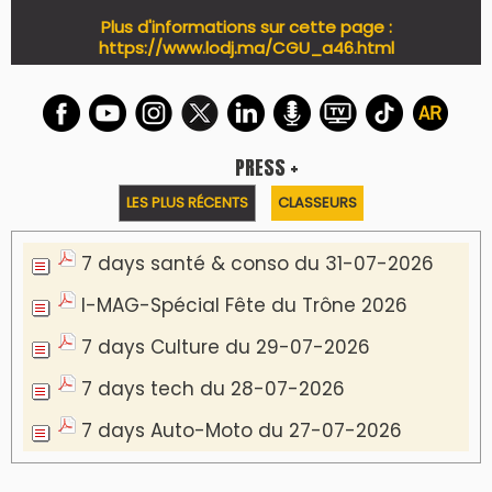
PODCAST +
LES PLUS RÉCENTS
CLASSEURS
Podcast I-Week-N°137 du 26-07-2026
Podcast Eco-Business du 20-07-2026
Podcast IA-MAG-07 du 22-07-2026
Podcast I-Week N°136-19-07-2026
Podcast I-débats N31 du 18-07-2026
Communiqué de presse
Marrakech : le Musée Yves Saint Laurent fait
du mois d'août un rendez-vous
incontournable pour les cinéphiles et les