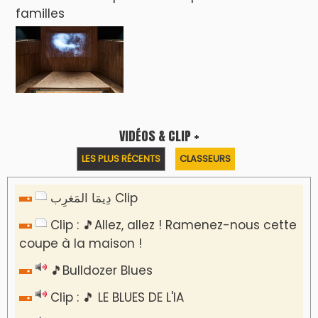
🎵 Ormuzera bien, qui ormuzera le
dernier
Reportages
Nizar Baraka préside à Marrakech une
rencontre sur la régionalisation avancée et
l’équité territoriale
​Lancement de la plateforme “Observatoire
des projets” du Ministère de l’Équipement et
de l’Eau