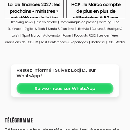
Loi de finances 2027 : les
HCP : le Maroc compte
prochains « ministres »
de plus en plus de
ont déjà reçu la lettre
célibataires à 50 ans,
Breaking news
|
Info en affiche
|
Communiqué de presse
|
Gaming
|
Eco
de cadrage
particulièrement des
Business
|
Digital & Tech
|
Santé & Bien être
|
Lifestyle
|
Culture & Musique &
femmes
Loisir
|
Sport Maroc
|
Auto-moto
|
Room
|
Podcasts R212
|
Les dernières
émissions de L'ODJ TV
|
Last Conférences & Reportages
|
Bookcase
|
LODJ Média
Restez informé ! Suivez
Lodj DJ
sur
WhatsApp !
Suivez-nous sur WhatsApp
TÉLÉGRAMME