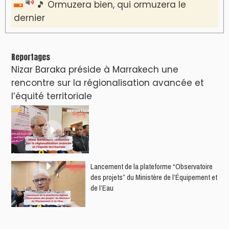
AGENDA CULTUREL
Le Summer Tour d'Humouraji s'installe à Rabat
!
Dunia Batma en Tournée à Tanger
Nacim Haddad en Concert à Tétouan – Ayta
World Tour 2026
Nacim Haddad débarque à Tanger : Le
Souffle du Nord s'éveille !
Nacim Haddad Ayta World Tour à Rabat (
4ème date )