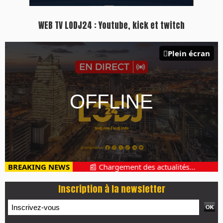
Plus d'informations sur cette page :
https://www.lodj.ma/CGU_a46.html
PRESS +
LES PLUS RÉCENTS
CLASSEURS
7 days santé & conso du 31-07-2026
I-MAG-Spécial Fête du Trône 2026
7 days Culture du 29-07-2026
7 days tech du 28-07-2026
7 days Auto-Moto du 27-07-2026