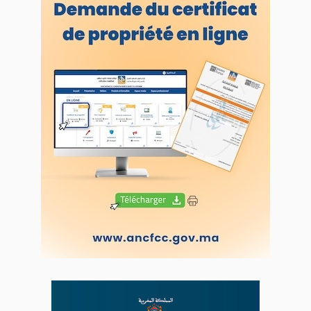
A propos de L'ODJ
VOS CONTRIBUTIONS
Proposer votre article
LODJ VIDÉO
L'ODJ LIVE TV
LODJ AUDIO
WEB RADIO R212
Copyright © 2022 Groupe de presse Arrissala
Ce site utilise Google Analytics. En continuant à naviguer, vous nous
autorisez à déposer un cookie à des fins de mesure d'audience
|
Plan du site
Syndication