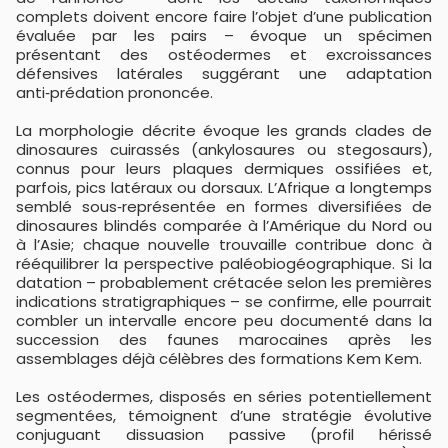
complets doivent encore faire l’objet d’une publication
évaluée par les pairs – évoque un spécimen
présentant des ostéodermes et excroissances
défensives latérales suggérant une adaptation
anti‑prédation prononcée.
La morphologie décrite évoque les grands clades de
dinosaures cuirassés (ankylosaures ou stegosaurs),
connus pour leurs plaques dermiques ossifiées et,
parfois, pics latéraux ou dorsaux. L’Afrique a longtemps
semblé sous‑représentée en formes diversifiées de
dinosaures blindés comparée à l’Amérique du Nord ou
à l’Asie; chaque nouvelle trouvaille contribue donc à
rééquilibrer la perspective paléobiogéographique. Si la
datation – probablement crétacée selon les premières
indications stratigraphiques – se confirme, elle pourrait
combler un intervalle encore peu documenté dans la
succession des faunes marocaines après les
assemblages déjà célèbres des formations Kem Kem.
Les ostéodermes, disposés en séries potentiellement
segmentées, témoignent d’une stratégie évolutive
conjuguant dissuasion passive (profil hérissé