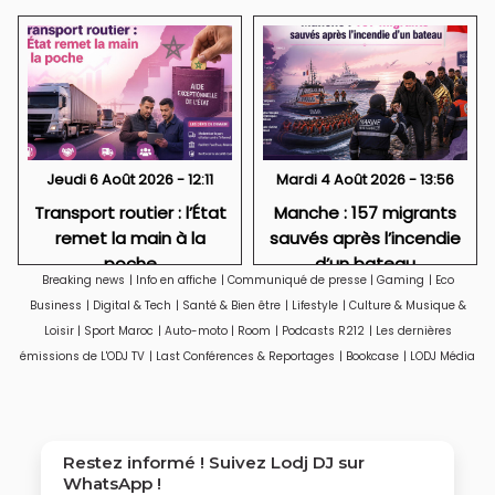
Jeudi 6 Août 2026 - 12:11
Mardi 4 Août 2026 - 13:56
Transport routier : l’État
Manche : 157 migrants
remet la main à la
sauvés après l’incendie
poche
d’un bateau
Breaking news
|
Info en affiche
|
Communiqué de presse
|
Gaming
|
Eco
Business
|
Digital & Tech
|
Santé & Bien être
|
Lifestyle
|
Culture & Musique &
Loisir
|
Sport Maroc
|
Auto-moto
|
Room
|
Podcasts R212
|
Les dernières
émissions de L'ODJ TV
|
Last Conférences & Reportages
|
Bookcase
|
LODJ Média
Restez informé ! Suivez
Lodj DJ
sur
WhatsApp !