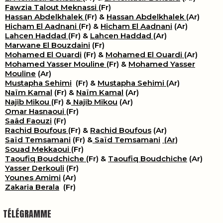
Fawzia Talout Meknassi
(Fr)
Hassan Abdelkhalek
(Fr) &
Hassan Abdelkhalek
(Ar)
Hicham El Aadnani
(Fr) &
Hicham El Aadnani
(Ar)
Lahcen Haddad
(Fr) &
Lahcen Haddad
(Ar)
Marwane El Bouzdaini
(Fr)
Mohamed El Ouardi
(Fr) &
Mohamed El Ouardi
(Ar)
Mohamed Yasser Mouline
(Fr) &
Mohamed Yasser
Mouline
(Ar)
Mustapha Sehimi
(Fr) &
Mustapha Sehimi
(Ar)
Naïm Kamal
(Fr) &
Naïm Kamal
(Ar)
Najib Mikou
(Fr) &
Najib Mikou
(Ar)
Omar Hasnaoui
(Fr)
Saâd Faouzi
(Fr)
Rachid Boufous
(Fr) &
Rachid Boufous
(Ar)
Saïd Temsamani
(Fr) &
Saïd Temsamani
(Ar)
Souad Mekkaoui
(Fr)
Taoufiq Boudchiche
(Fr) &
Taoufiq Boudchiche
(Ar)
Yasser Derkouli
(Fr)
Younes Amimi
(Ar)
Zakaria Berala
(Fr)
TÉLÉGRAMME