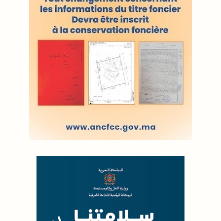
LODJ VIDÉO
L'ODJ LIVE TV
LODJ AUDIO
WEB RADIO R212
Copyright © 2022 Groupe de presse Arrissala
Ce site utilise Google Analytics. En continuant à naviguer, vous nous
autorisez à déposer un cookie à des fins de mesure d'audience
|
Plan du site
Syndication