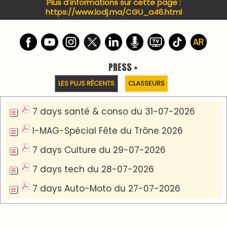
PODCAST +
LES PLUS RÉCENTS
CLASSEURS
Podcast I-Week-N°137 du 26-07-2026
Podcast Eco-Business du 20-07-2026
Podcast IA-MAG-07 du 22-07-2026
Podcast I-Week N°136-19-07-2026
Podcast I-débats N31 du 18-07-2026
Communiqué de presse
Marrakech : le Musée Yves Saint Laurent fait du
mois d'août un rendez-vous incontournable
pour les cinéphiles et les familles