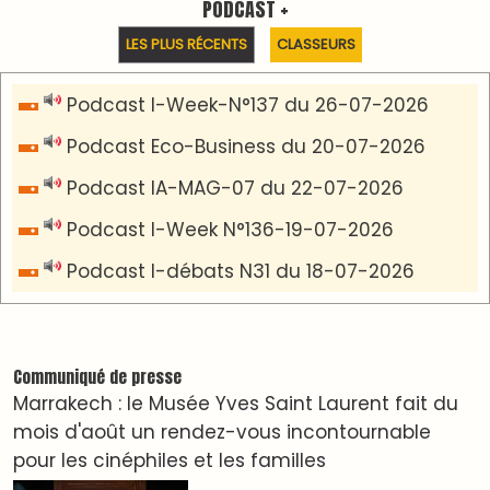
VIDÉOS & CLIP +
LES PLUS RÉCENTS
CLASSEURS
دِيمَا المَغرِب Clip
Clip : 🎵Allez, allez ! Ramenez-nous cette
coupe à la maison !
🎵Bulldozer Blues
Clip : 🎵 LE BLUES DE L'IA
🎵 Ormuzera bien, qui ormuzera le dernier