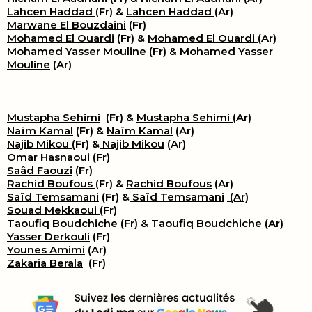
Lahcen Haddad
(Fr) &
Lahcen Haddad
(Ar)
Marwane El Bouzdaini
(Fr)
Mohamed El Ouardi
(Fr) &
Mohamed El Ouardi
(Ar)
Mohamed Yasser Mouline
(Fr) &
Mohamed Yasser
Mouline
(Ar)
Mustapha Sehimi
(Fr) &
Mustapha Sehimi
(Ar)
Naïm Kamal
(Fr) &
Naïm Kamal
(Ar)
Najib Mikou
(Fr) &
Najib Mikou
(Ar)
Omar Hasnaoui
(Fr)
Saâd Faouzi
(Fr)
Rachid Boufous
(Fr) &
Rachid Boufous
(Ar)
Saïd Temsamani
(Fr) &
Saïd Temsamani
(Ar)
Souad Mekkaoui
(Fr)
Taoufiq Boudchiche
(Fr) &
Taoufiq Boudchiche
(Ar)
Yasser Derkouli
(Fr)
Younes Amimi
(Ar)
Zakaria Berala
(Fr)