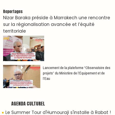
Dunia Batma en Tournée à Tanger
Nacim Haddad en Concert à Tétouan – Ayta
World Tour 2026
Nacim Haddad débarque à Tanger : Le Souffle
du Nord s'éveille !
Nacim Haddad Ayta World Tour à Rabat ( 4ème
date )