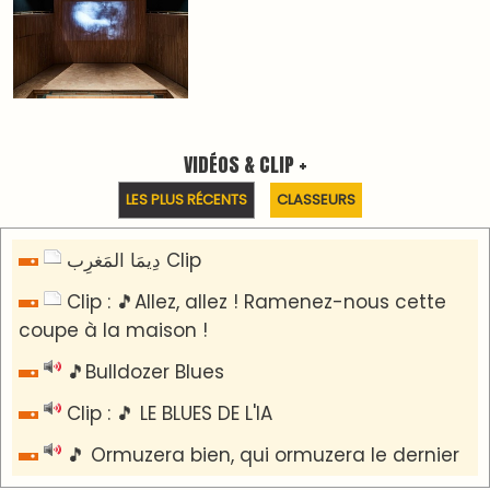
Reportages
Nizar Baraka préside à Marrakech une rencontre
sur la régionalisation avancée et l’équité
territoriale
​Lancement de la plateforme “Observatoire des
projets” du Ministère de l’Équipement et de
l’Eau
AGENDA CULTUREL
Le Summer Tour d'Humouraji s'installe à Rabat !