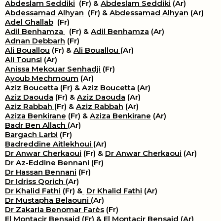
Abdeslam Seddiki
(Fr) &
Abdeslam Seddiki
(Ar)
Abdessamad Alhyan
(Fr) &
Abdessamad Alhyan
(Ar)
Adel Ghallab
(Fr)
Adil Benhamza
(Fr) &
Adil Benhamza
(Ar)
Adnan Debbarh
(Fr)
Ali Bouallou
(Fr) &
Ali Bouallou
(Ar)
Ali Tounsi
(Ar)
Anissa Mekouar Senhadji
(Fr)
Ayoub Mechmoum
(Ar)
Aziz Boucetta
(Fr) &
Aziz Boucetta
(Ar)
Aziz Daouda
(Fr) &
Aziz Daouda
(Ar)
Aziz Rabbah
(Fr) &
Aziz Rabbah
(Ar)
Aziza Benkirane
(Fr) &
Aziza Benkirane
(Ar)
Badr Ben Allach
(Ar)
Bargach Larbi
(Fr)
Badreddine Aitlekhoui
(Ar)
Dr Anwar Cherkaoui
(Fr) &
Dr Anwar Cherkaoui
(Ar)
Dr Az-Eddine Bennani
(Fr)
Dr Hassan Bennani
(Fr)
Dr Idriss Qorich
(Ar)
Dr Khalid Fathi
(Fr) &
​
Dr Khalid Fathi
(Ar)
Dr Mustapha Belaouni
(Ar)
Dr Zakaria Benomar Farès
(Fr)
El Montacir Bensaid
(Fr) &
El Montacir Bensaid
(Ar)