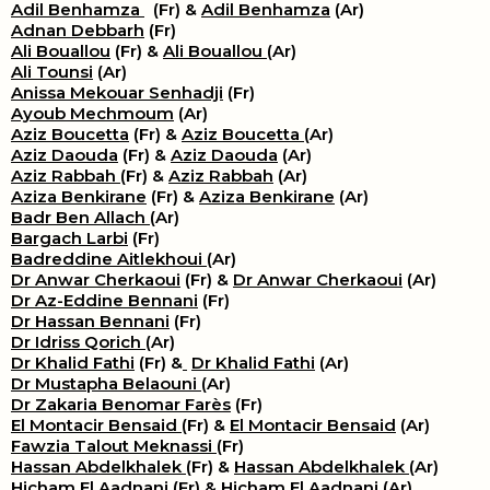
Adil Benhamza
(Fr) &
Adil Benhamza
(Ar)
Adnan Debbarh
(Fr)
Ali Bouallou
(Fr) &
Ali Bouallou
(Ar)
Ali Tounsi
(Ar)
Anissa Mekouar Senhadji
(Fr)
Ayoub Mechmoum
(Ar)
Aziz Boucetta
(Fr) &
Aziz Boucetta
(Ar)
Aziz Daouda
(Fr) &
Aziz Daouda
(Ar)
Aziz Rabbah
(Fr) &
Aziz Rabbah
(Ar)
Aziza Benkirane
(Fr) &
Aziza Benkirane
(Ar)
Badr Ben Allach
(Ar)
Bargach Larbi
(Fr)
Badreddine Aitlekhoui
(Ar)
Dr Anwar Cherkaoui
(Fr) &
Dr Anwar Cherkaoui
(Ar)
Dr Az-Eddine Bennani
(Fr)
Dr Hassan Bennani
(Fr)
Dr Idriss Qorich
(Ar)
Dr Khalid Fathi
(Fr) &
​
Dr Khalid Fathi
(Ar)
Dr Mustapha Belaouni
(Ar)
Dr Zakaria Benomar Farès
(Fr)
El Montacir Bensaid
(Fr) &
El Montacir Bensaid
(Ar)
Fawzia Talout Meknassi
(Fr)
Hassan Abdelkhalek
(Fr) &
Hassan Abdelkhalek
(Ar)
Hicham El Aadnani
(Fr) &
Hicham El Aadnani
(Ar)