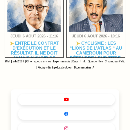
JEUDI 6 AOÛT 2026 - 11:16
JEUDI 6 AOÛT 2026 - 10:16
ENTRE LE CONTRAT
CYCLISME : LES
D'EXÉCUTION ET LE
“LIONS DE L’ATLAS “ AU
RÉSULTAT, IL NE DOIT
CAMEROUN POUR
JAMAIS Y AVOIR DE
DÉFENDRE LEUR TITRE
Billet
|
Billet 2026
|
Chroniqueurs invités
|
Experts invités
|
Deep Think
|
Quartier libre
|
Chroniques Vidéo
ZONE D'OMBRE
DU GRAND PRIX
INTERNATIONAL «
|
Replay vidéo & podcast outdoor
|
Documentaires IA
CHANTAL BIYA » DE VTT