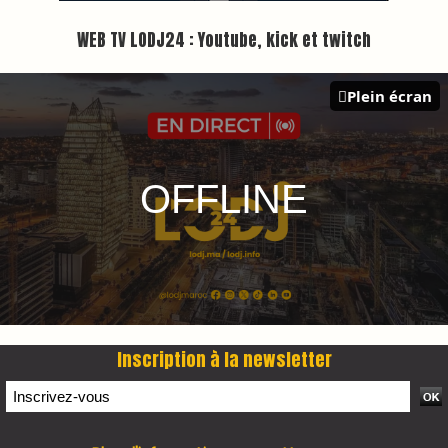
Plus d'informations sur cette page :
https://www.lodj.ma/CGU_a46.html
PRESS +
LES PLUS RÉCENTS
CLASSEURS
7 days santé & conso du 31-07-2026
I-MAG-Spécial Fête du Trône 2026
7 days Culture du 29-07-2026
7 days tech du 28-07-2026
7 days Auto-Moto du 27-07-2026