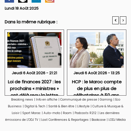
Lundi 18 Août 2025
<
>
Dans la même rubrique :
Jeudi 6 Août 2026 - 21:21
Jeudi 6 Août 2026 - 13:25
Loi de finances 2027 : les
HCP : le Maroc compte
prochains « ministres »
de plus en plus de
ont déjà reçu la lettre
célibataires à 50 ans,
Breaking news
|
Info en affiche
|
Communiqué de presse
|
Gaming
|
Eco
de cadrage
particulièrement des
Business
|
Digital & Tech
|
Santé & Bien être
|
Lifestyle
|
Culture & Musique &
femmes
Loisir
|
Sport Maroc
|
Auto-moto
|
Room
|
Podcasts R212
|
Les dernières
émissions de L'ODJ TV
|
Last Conférences & Reportages
|
Bookcase
|
LODJ Média