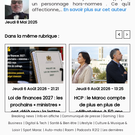
un personnage hors-normes . Ce qu'il
affectionne,...
En savoir plus sur cet auteur
Jeudi 8 Mai 2025
<
>
Dans la même rubrique :
Jeudi 6 Août 2026 - 21:21
Jeudi 6 Août 2026 - 13:25
Loi de finances 2027 : les
HCP : le Maroc compte
prochains « ministres »
de plus en plus de
ont déjà reçu la lettre
célibataires à 50 ans,
Breaking news
|
Info en affiche
|
Communiqué de presse
|
Gaming
|
Eco
de cadrage
particulièrement des
Business
|
Digital & Tech
|
Santé & Bien être
|
Lifestyle
|
Culture & Musique &
femmes
Loisir
|
Sport Maroc
|
Auto-moto
|
Room
|
Podcasts R212
|
Les dernières