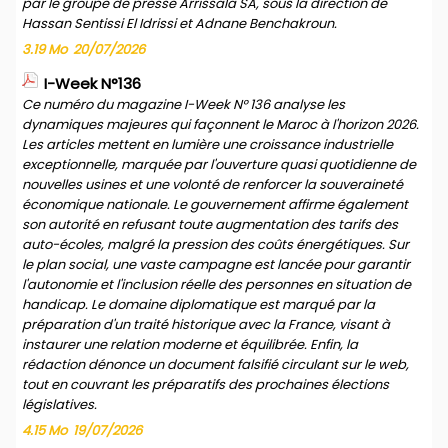
par le groupe de presse Arrissala SA, sous la direction de
Hassan Sentissi El Idrissi et Adnane Benchakroun.
3.19 Mo
20/07/2026
I-Week N°136
Ce numéro du magazine I-Week N° 136 analyse les
dynamiques majeures qui façonnent le Maroc à l'horizon 2026.
Les articles mettent en lumière une croissance industrielle
exceptionnelle, marquée par l'ouverture quasi quotidienne de
nouvelles usines et une volonté de renforcer la souveraineté
économique nationale. Le gouvernement affirme également
son autorité en refusant toute augmentation des tarifs des
auto-écoles, malgré la pression des coûts énergétiques. Sur
le plan social, une vaste campagne est lancée pour garantir
l'autonomie et l'inclusion réelle des personnes en situation de
handicap. Le domaine diplomatique est marqué par la
préparation d'un traité historique avec la France, visant à
instaurer une relation moderne et équilibrée. Enfin, la
rédaction dénonce un document falsifié circulant sur le web,
tout en couvrant les préparatifs des prochaines élections
législatives.
4.15 Mo
19/07/2026