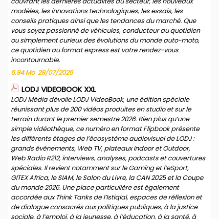
couvrant les dernières actualités du secteur, les nouveaux
modèles, les innovations technologiques, les essais, les
conseils pratiques ainsi que les tendances du marché. Que
vous soyez passionné de véhicules, conducteur au quotidien
ou simplement curieux des évolutions du monde auto-moto,
ce quotidien au format express est votre rendez-vous
incontournable.
6.94 Mo
29/07/2026
LODJ VIDEOBOOK XXL
LODJ Média dévoile LODJ VideoBook, une édition spéciale
réunissant plus de 200 vidéos produites en studio et sur le
terrain durant le premier semestre 2026. Bien plus qu’une
simple vidéothèque, ce numéro en format Flipbook présente
les différents étages de l’écosystème audiovisuel de LODJ :
grands événements, Web TV, plateaux Indoor et Outdoor,
Web Radio R212, interviews, analyses, podcasts et couvertures
spéciales. Il revient notamment sur le Gaming et l’eSport,
GITEX Africa, le SIAM, le Salon du Livre, la CAN 2025 et la Coupe
du monde 2026. Une place particulière est également
accordée aux Think Tanks de l’Istiqlal, espaces de réflexion et
de dialogue consacrés aux politiques publiques, à la justice
sociale, à l’emploi, à la jeunesse, à l’éducation, à la santé, à