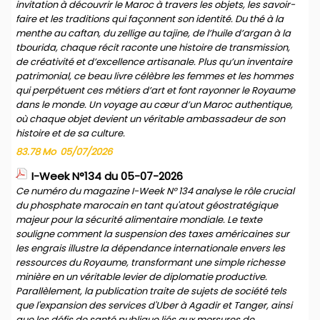
invitation à découvrir le Maroc à travers les objets, les savoir-
faire et les traditions qui façonnent son identité. Du thé à la
menthe au caftan, du zellige au tajine, de l’huile d’argan à la
tbourida, chaque récit raconte une histoire de transmission,
de créativité et d’excellence artisanale. Plus qu’un inventaire
patrimonial, ce beau livre célèbre les femmes et les hommes
qui perpétuent ces métiers d’art et font rayonner le Royaume
dans le monde. Un voyage au cœur d’un Maroc authentique,
où chaque objet devient un véritable ambassadeur de son
histoire et de sa culture.
83.78 Mo
05/07/2026
I-Week N°134 du 05-07-2026
Ce numéro du magazine I-Week N° 134 analyse le rôle crucial
du phosphate marocain en tant qu'atout géostratégique
majeur pour la sécurité alimentaire mondiale. Le texte
souligne comment la suspension des taxes américaines sur
les engrais illustre la dépendance internationale envers les
ressources du Royaume, transformant une simple richesse
minière en un véritable levier de diplomatie productive.
Parallèlement, la publication traite de sujets de société tels
que l'expansion des services d'Uber à Agadir et Tanger, ainsi
que les défis de santé publique liés aux morsures de