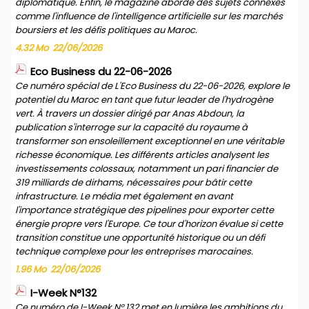
diplomatique. Enfin, le magazine aborde des sujets connexes
comme l'influence de l'intelligence artificielle sur les marchés
boursiers et les défis politiques au Maroc.
4.32 Mo
22/06/2026
Eco Business du 22-06-2026
Ce numéro spécial de L'Eco Business du 22-06-2026, explore le
potentiel du Maroc en tant que futur leader de l'hydrogène
vert. À travers un dossier dirigé par Anas Abdoun, la
publication s'interroge sur la capacité du royaume à
transformer son ensoleillement exceptionnel en une véritable
richesse économique. Les différents articles analysent les
investissements colossaux, notamment un pari financier de
319 milliards de dirhams, nécessaires pour bâtir cette
infrastructure. Le média met également en avant
l'importance stratégique des pipelines pour exporter cette
énergie propre vers l'Europe. Ce tour d'horizon évalue si cette
transition constitue une opportunité historique ou un défi
technique complexe pour les entreprises marocaines.
1.96 Mo
22/06/2026
I-Week N°132
Ce numéro de I-Week N° 132 met en lumière les ambitions du