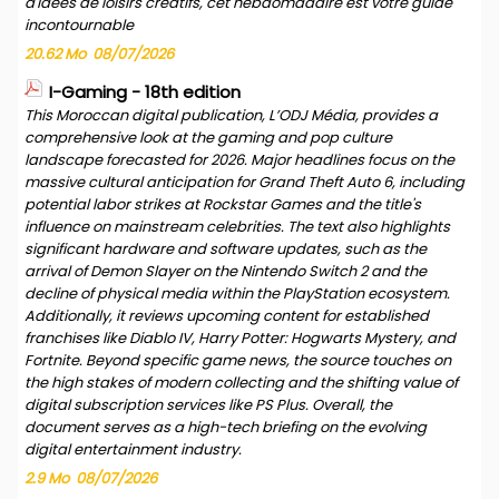
d'idées de loisirs créatifs, cet hebdomadaire est votre guide
incontournable
20.62 Mo
08/07/2026
I-Gaming - 18th edition
This Moroccan digital publication, L’ODJ Média, provides a
comprehensive look at the gaming and pop culture
landscape forecasted for 2026. Major headlines focus on the
massive cultural anticipation for Grand Theft Auto 6, including
potential labor strikes at Rockstar Games and the title's
influence on mainstream celebrities. The text also highlights
significant hardware and software updates, such as the
arrival of Demon Slayer on the Nintendo Switch 2 and the
decline of physical media within the PlayStation ecosystem.
Additionally, it reviews upcoming content for established
franchises like Diablo IV, Harry Potter: Hogwarts Mystery, and
Fortnite. Beyond specific game news, the source touches on
the high stakes of modern collecting and the shifting value of
digital subscription services like PS Plus. Overall, the
document serves as a high-tech briefing on the evolving
digital entertainment industry.
2.9 Mo
08/07/2026