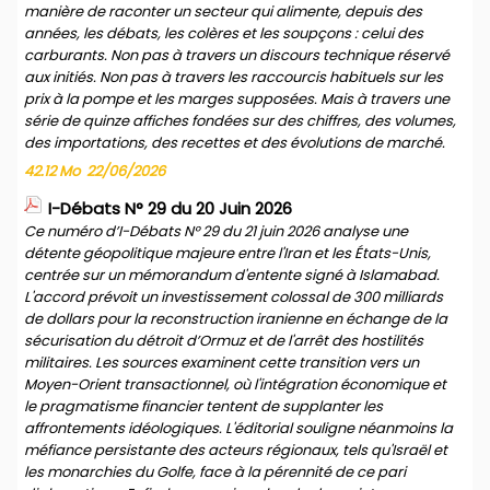
manière de raconter un secteur qui alimente, depuis des
années, les débats, les colères et les soupçons : celui des
carburants. Non pas à travers un discours technique réservé
aux initiés. Non pas à travers les raccourcis habituels sur les
prix à la pompe et les marges supposées. Mais à travers une
série de quinze affiches fondées sur des chiffres, des volumes,
des importations, des recettes et des évolutions de marché.
42.12 Mo
22/06/2026
I-Débats N° 29 du 20 Juin 2026
Ce numéro d’I-Débats N° 29 du 21 juin 2026 analyse une
détente géopolitique majeure entre l'Iran et les États-Unis,
centrée sur un mémorandum d'entente signé à Islamabad.
L'accord prévoit un investissement colossal de 300 milliards
de dollars pour la reconstruction iranienne en échange de la
sécurisation du détroit d’Ormuz et de l'arrêt des hostilités
militaires. Les sources examinent cette transition vers un
Moyen-Orient transactionnel, où l'intégration économique et
le pragmatisme financier tentent de supplanter les
affrontements idéologiques. L'éditorial souligne néanmoins la
méfiance persistante des acteurs régionaux, tels qu'Israël et
les monarchies du Golfe, face à la pérennité de ce pari