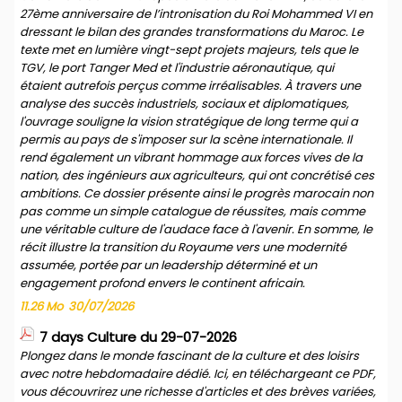
27ème anniversaire de l’intronisation du Roi Mohammed VI en
dressant le bilan des grandes transformations du Maroc. Le
texte met en lumière vingt-sept projets majeurs, tels que le
TGV, le port Tanger Med et l'industrie aéronautique, qui
étaient autrefois perçus comme irréalisables. À travers une
analyse des succès industriels, sociaux et diplomatiques,
l'ouvrage souligne la vision stratégique de long terme qui a
permis au pays de s'imposer sur la scène internationale. Il
rend également un vibrant hommage aux forces vives de la
nation, des ingénieurs aux agriculteurs, qui ont concrétisé ces
ambitions. Ce dossier présente ainsi le progrès marocain non
pas comme un simple catalogue de réussites, mais comme
une véritable culture de l'audace face à l'avenir. En somme, le
récit illustre la transition du Royaume vers une modernité
assumée, portée par un leadership déterminé et un
engagement profond envers le continent africain.
11.26 Mo
30/07/2026
7 days Culture du 29-07-2026
Plongez dans le monde fascinant de la culture et des loisirs
avec notre hebdomadaire dédié. Ici, en téléchargeant ce PDF,
vous découvrirez une richesse d'articles et des brèves variées,