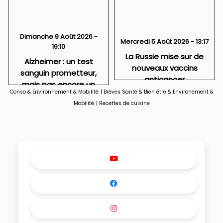
Dimanche 9 Août 2026 -
Mercredi 5 Août 2026 - 13:17
19:10
La Russie mise sur de
Alzheimer : un test
nouveaux vaccins
sanguin prometteur,
anticancer
mais pas encore un
Conso & Environnement & Mobilité
|
Brèves Santé & Bien être & Environement &
diagnostic grand public
Mobilité
|
Recettes de cuisine