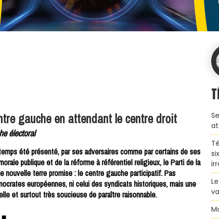
T
tre gauche en attendant le centre droit
Se
at
e électoral
Té
longtemps été présenté, par ses adversaires comme par certains de ses
si
morale publique et de la réforme à référentiel religieux, le Parti de la
ir
 nouvelle terre promise : le centre gauche participatif. Pas
Le
ocrates européennes, ni celui des syndicats historiques, mais une
va
elle et surtout très soucieuse de paraître raisonnable.
Ma