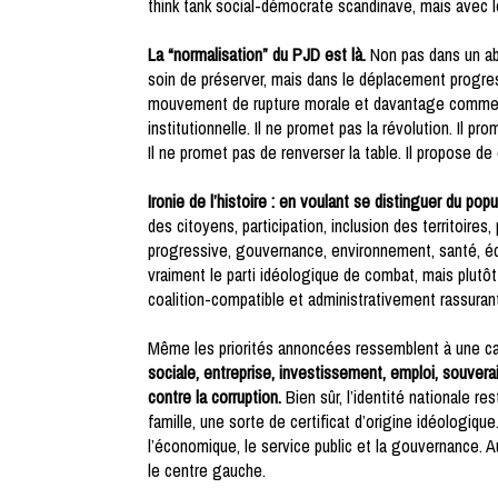
think tank social-démocrate scandinave, mais avec 
La “normalisation” du PJD est là.
Non pas dans un aba
soin de préserver, mais dans le déplacement progres
mouvement de rupture morale et davantage comme 
institutionnelle. Il ne promet pas la révolution. Il pr
Il ne promet pas de renverser la table. Il propose d
Ironie de l’histoire : en voulant se distinguer du 
des citoyens, participation, inclusion des territoires,
progressive, gouvernance, environnement, santé, édu
vraiment le parti idéologique de combat, mais plutô
coalition-compatible et administrativement rassuran
Même les priorités annoncées ressemblent à une cart
sociale, entreprise, investissement, emploi, souverai
contre la corruption.
Bien sûr, l’identité nationale 
famille, une sorte de certificat d’origine idéologiqu
l’économique, le service public et la gouvernance. Au
le centre gauche.