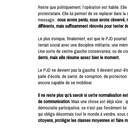
Reste que politiquement, l’opération est habile. Ell
protestataire. Elle lui permet de se replacer dans l
message :
nous avons perdu, nous avons observé, 
différents, mais suffisamment rénovés pour tenter d
Le plus ironique, finalement, est que le PJD pourrait
terrain social avec une discipline militante, une mé
Une sorte de centre gauche conservateur, ou de con
dents, mais elle résume assez bien le moment.
Le PJD ne devient pas la gauche. Il devient peut-être
parle d’école, de santé, de corruption, de protectio
encore capable de se mobiliser.
Il ne reste plus qu’à savoir si cette normalisation 
de communication.
Mais une chose est déjà sûre : q
démocratie participative, ce n’est pas forcément lui
qui oblige désormais tout le monde à vendre, sous 
citoyens, protéger les classes moyennes et faire 