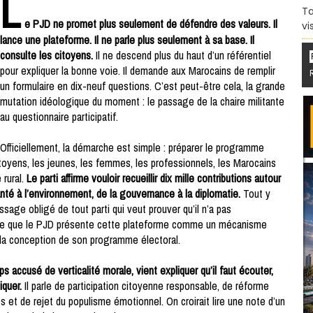
L
Ta
e PJD ne promet plus seulement de défendre des valeurs. Il
vi
lance une plateforme. Il ne parle plus seulement à sa base. Il
consulte les citoyens.
Il ne descend plus du haut d’un référentiel
pour expliquer la bonne voie. Il demande aux Marocains de remplir
un formulaire en dix-neuf questions. C’est peut-être cela, la grande
mutation idéologique du moment : le passage de la chaire militante
au questionnaire participatif.
Officiellement, la démarche est simple : préparer le programme
itoyens, les jeunes, les femmes, les professionnels, les Marocains
 rural.
Le parti affirme vouloir recueillir dix mille contributions autour
anté à l’environnement, de la gouvernance à la diplomatie.
Tout y
age obligé de tout parti qui veut prouver qu’il n’a pas
écise que le PJD présente cette plateforme comme un mécanisme
 la conception de son programme électoral.
accusé de verticalité morale, vient expliquer qu’il faut écouter,
iquer.
Il parle de participation citoyenne responsable, de réforme
s et de rejet du populisme émotionnel. On croirait lire une note d’un