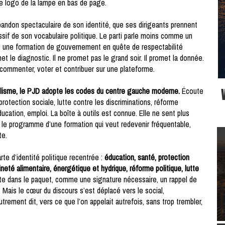
le logo de la lampe en bas de page.
ndon spectaculaire de son identité, que ses dirigeants prennent
sif de son vocabulaire politique. Le parti parle moins comme un
une formation de gouvernement en quête de respectabilité
omet le diagnostic. Il ne promet pas le grand soir. Il promet la donnée.
e commenter, voter et contribuer sur une plateforme.
populisme, le PJD adopte les codes du centre gauche moderne.
Écoute
 protection sociale, lutte contre les discriminations, réforme
cation, emploi. La boîte à outils est connue. Elle ne sent plus
t le programme d’une formation qui veut redevenir fréquentable,
te.
e d’identité politique recentrée :
éducation, santé, protection
neté alimentaire, énergétique et hydrique, réforme politique, lutte
reste dans le paquet, comme une signature nécessaire, un rappel de
e. Mais le cœur du discours s’est déplacé vers le social,
trement dit, vers ce que l’on appelait autrefois, sans trop trembler,