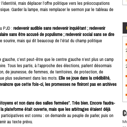
l’identité, mais déplacer l’offre politique vers les préoccupations
usique. Garder la lampe, mais remplacer le sermon par le tableau de
du PJD :
redevenir audible sans redevenir inquiétant ; redevenir
ulaire sans être accusé de populisme ; redevenir social sans se dire
ire sourire, mais qui dit beaucoup de l’état du champ politique
 gauche, c’est peut-être que le centre gauche n’est plus un camp
re. Tous les partis, à l’approche des élections, parlent désormais
tion, de jeunesse, de femmes, de territoires, de protection, de
oue plus seulement dans les mots.
Elle se joue dans la crédibilité,
vaincre que cette fois-ci, les promesses ne finiront pas en archives
toyens et non dans des salles fermées”. Très bien. Encore faudra-
e la plateforme était ouverte, mais que les arbitrages étaient déjà
C
 participatives est connu : on demande au peuple de parler, puis on
enir au texte prévu.
Ma