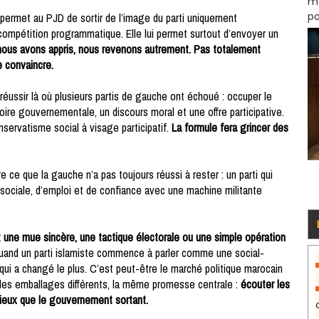
mo
po
e permet au PJD de sortir de l’image du parti uniquement
a compétition programmatique. Elle lui permet surtout d’envoyer un
nous avons appris, nous revenons autrement. Pas totalement
e convaincre.
 réussir là où plusieurs partis de gauche ont échoué : occuper le
moire gouvernementale, un discours moral et une offre participative.
servatisme social à visage participatif.
La formule fera grincer des
 ce que la gauche n’a pas toujours réussi à rester : un parti qui
n sociale, d’emploi et de confiance avec une machine militante
est une mue sincère, une tactique électorale ou une simple opération
uand un parti islamiste commence à parler comme une social-
 qui a changé le plus. C’est peut-être le marché politique marocain
des emballages différents, la même promesse centrale :
écouter les
mieux que le gouvernement sortant.