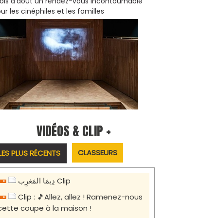
is d'août un rendez-vous incontournable
ur les cinéphiles et les familles
VIDÉOS & CLIP +
CLASSEURS
LES PLUS RÉCENTS
دِيمَا المَغرِب Clip
Clip : 🎵Allez, allez ! Ramenez-nous
cette coupe à la maison !