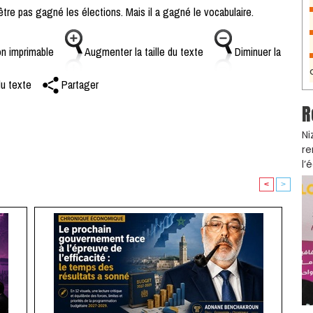
être pas gagné les élections. Mais il a gagné le vocabulaire.
n imprimable
Augmenter la taille du texte
Diminuer la
du texte
Partager
R
Ni
re
l’
<
>