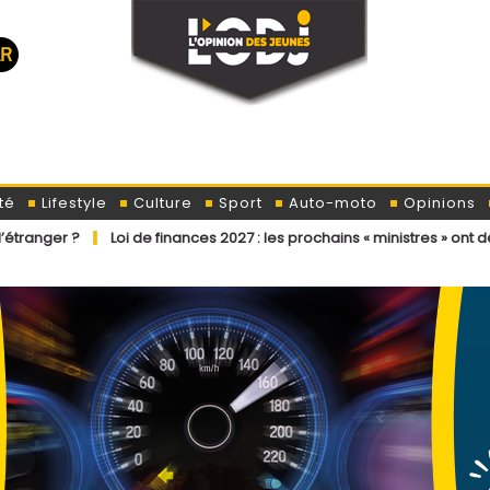
té
Lifestyle
Culture
Sport
Auto-moto
Opinions
oi de finances 2027 : les prochains « ministres » ont déjà reçu la lettr