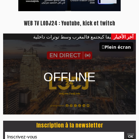
WEB TV LODJ24 : Youtube, kick et twitch
غاردن
آخر الأخبار
الفيفا كيجتمع فالمغرب وسط توترات داخلية
Plein écran
Inscription à la newsletter