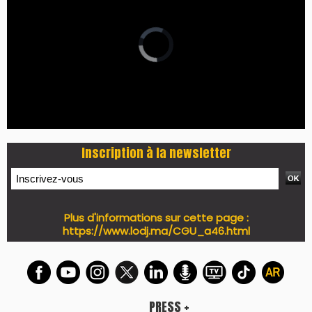
LES PLUS RÉCENTS
CLASSEURS
7 days santé & conso du 31-07-2026
I-MAG-Spécial Fête du Trône 2026
7 days Culture du 29-07-2026
7 days tech du 28-07-2026
7 days Auto-Moto du 27-07-2026
PODCAST +
LES PLUS RÉCENTS
CLASSEURS
Podcast I-Week-N°137 du 26-07-2026
Podcast Eco-Business du 20-07-2026