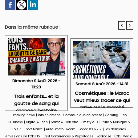
<
>
Dans la même rubrique :
Dimanche 9 Août 2026 -
Samedi 8 Août 2026 - 14:31
13:23
Cosmétiques : le Maroc
Trois enfants… et la
veut mieux tracer ce qui
goutte de sang qui
arrive sur le marché
changea l’Histoire
Breaking news
|
Info en affiche
|
Communiqué de presse
|
Gaming
|
Eco
Business
|
Digital & Tech
|
Santé & Bien être
|
Lifestyle
|
Culture & Musique &
Loisir
|
Sport Maroc
|
Auto-moto
|
Room
|
Podcasts R212
|
Les dernières
émissions de L'ODJ TV
|
Last Conférences & Reportages
|
Bookcase
|
LODJ Média