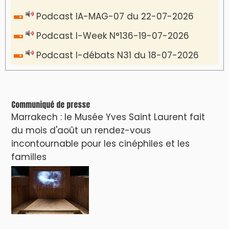
VIDÉOS & CLIP +
LES PLUS RÉCENTS
CLASSEURS
دِيمَا المَغرِب Clip
Clip : 🎵Allez, allez ! Ramenez-nous cette
coupe à la maison !
🎵Bulldozer Blues
Clip : 🎵 LE BLUES DE L'IA
🎵 Ormuzera bien, qui ormuzera le
dernier
Reportages
Nizar Baraka préside à Marrakech une