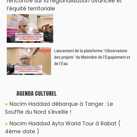
Hatim Ammor En Concert Exclusif à Tanger :
Un show Live Exceptionnel Cet été !
YASSAR présente son nouveau spectacle
"LAMHAYAB" à Rabat
ROSE ROYAL à Rabat