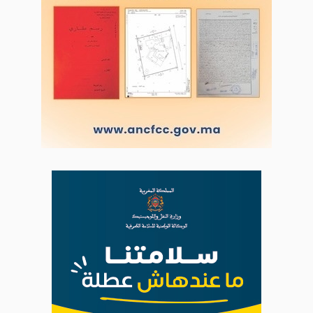
LODJ AUDIO
WEB RADIO R212
Copyright © 2022 Groupe de presse Arrissala
Ce site utilise Google Analytics. En continuant à naviguer, vous nous
autorisez à déposer un cookie à des fins de mesure d'audience
|
Plan du site
Syndication