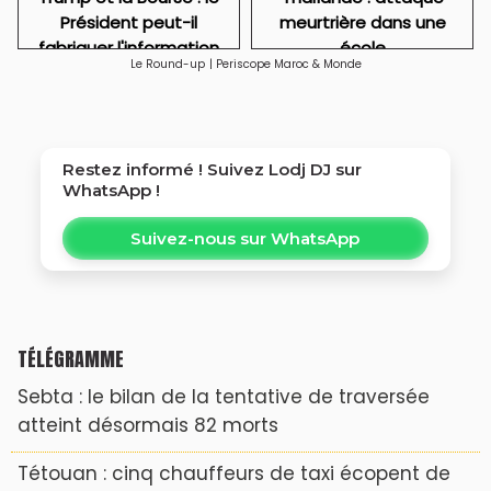
Président peut-il
meurtrière dans une
fabriquer l'information
école
Le Round-up
|
Periscope Maroc & Monde
qui fait gagner Wall
Street ?
Restez informé ! Suivez
Lodj DJ
sur
WhatsApp !
Suivez-nous sur WhatsApp
TÉLÉGRAMME
Sebta : le bilan de la tentative de traversée
atteint désormais 82 morts
Tétouan : cinq chauffeurs de taxi écopent de