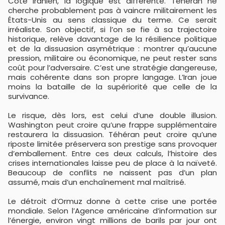
Côté iranien, la logique est différente. Téhéran ne
cherche probablement pas à vaincre militairement les
États-Unis au sens classique du terme. Ce serait
irréaliste. Son objectif, si l’on se fie à sa trajectoire
historique, relève davantage de la résilience politique
et de la dissuasion asymétrique : montrer qu’aucune
pression, militaire ou économique, ne peut rester sans
coût pour l’adversaire. C’est une stratégie dangereuse,
mais cohérente dans son propre langage. L’Iran joue
moins la bataille de la supériorité que celle de la
survivance.
Le risque, dès lors, est celui d’une double illusion.
Washington peut croire qu’une frappe supplémentaire
restaurera la dissuasion. Téhéran peut croire qu’une
riposte limitée préservera son prestige sans provoquer
d’emballement. Entre ces deux calculs, l’histoire des
crises internationales laisse peu de place à la naïveté.
Beaucoup de conflits ne naissent pas d’un plan
assumé, mais d’un enchaînement mal maîtrisé.
Le détroit d’Ormuz donne à cette crise une portée
mondiale. Selon l’Agence américaine d’information sur
l’énergie, environ vingt millions de barils par jour ont