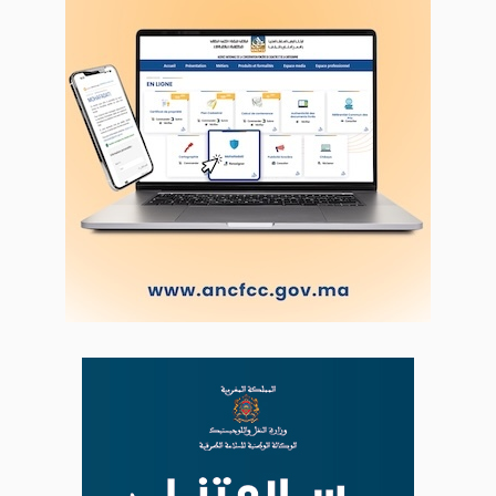
Proposer votre article
LODJ VIDÉO
L'ODJ LIVE TV
LODJ AUDIO
WEB RADIO R212
Copyright © 2022 Groupe de presse Arrissala
Ce site utilise Google Analytics. En continuant à naviguer, vous nous
autorisez à déposer un cookie à des fins de mesure d'audience
|
Plan du site
Syndication