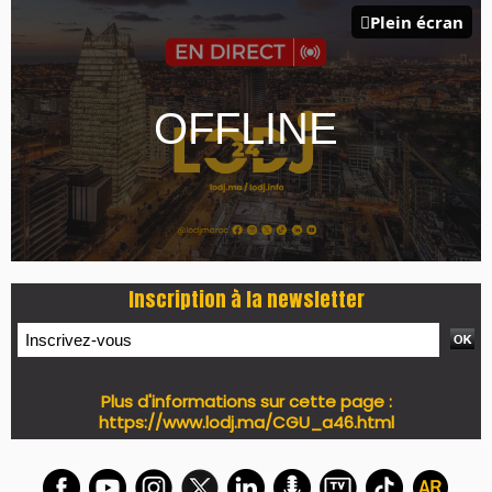
PRESS +
LES PLUS RÉCENTS
CLASSEURS
7 days santé & conso du 31-07-2026
I-MAG-Spécial Fête du Trône 2026
7 days Culture du 29-07-2026
7 days tech du 28-07-2026
7 days Auto-Moto du 27-07-2026
PODCAST +
LES PLUS RÉCENTS
CLASSEURS