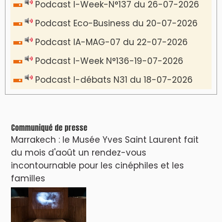
VIDÉOS & CLIP +
LES PLUS RÉCENTS
CLASSEURS
دِيمَا المَغرِب Clip
Clip : 🎵Allez, allez ! Ramenez-nous cette
coupe à la maison !
🎵Bulldozer Blues
Clip : 🎵 LE BLUES DE L'IA
🎵 Ormuzera bien, qui ormuzera le
dernier