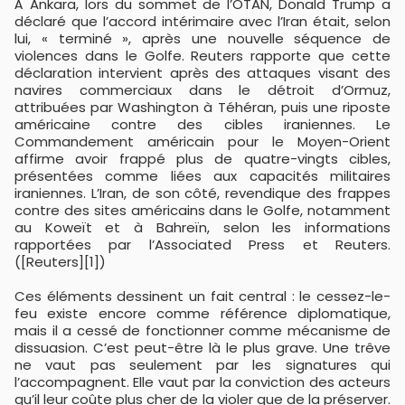
À Ankara, lors du sommet de l’OTAN, Donald Trump a
déclaré que l’accord intérimaire avec l’Iran était, selon
lui, « terminé », après une nouvelle séquence de
violences dans le Golfe. Reuters rapporte que cette
déclaration intervient après des attaques visant des
navires commerciaux dans le détroit d’Ormuz,
attribuées par Washington à Téhéran, puis une riposte
américaine contre des cibles iraniennes. Le
Commandement américain pour le Moyen-Orient
affirme avoir frappé plus de quatre-vingts cibles,
présentées comme liées aux capacités militaires
iraniennes. L’Iran, de son côté, revendique des frappes
contre des sites américains dans le Golfe, notamment
au Koweït et à Bahreïn, selon les informations
rapportées par l’Associated Press et Reuters.
([Reuters][1])
Ces éléments dessinent un fait central : le cessez-le-
feu existe encore comme référence diplomatique,
mais il a cessé de fonctionner comme mécanisme de
dissuasion. C’est peut-être là le plus grave. Une trêve
ne vaut pas seulement par les signatures qui
l’accompagnent. Elle vaut par la conviction des acteurs
qu’il leur coûte plus cher de la violer que de la préserver.