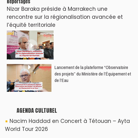
Nacim Haddad débarque à Tanger : Le
Souffle du Nord s'éveille !
Nacim Haddad Ayta World Tour à Rabat (
4ème date )
Hatim Ammor En Concert Exclusif à Tanger :
Un show Live Exceptionnel Cet été !
YASSAR présente son nouveau spectacle
"LAMHAYAB" à Rabat