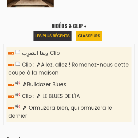
Reportages
Nizar Baraka préside à Marrakech une
rencontre sur la régionalisation avancée et
l’équité territoriale
​Lancement de la plateforme “Observatoire
des projets” du Ministère de l’Équipement et
de l’Eau
AGENDA CULTUREL
Nacim Haddad en Concert à Tétouan – Ayta
World Tour 2026