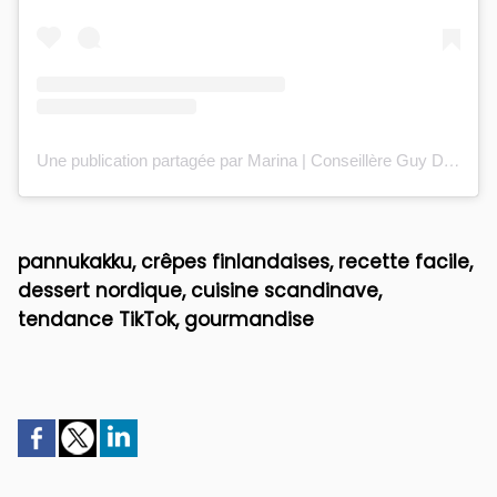
Une publication partagée par Marina | Conseillère Guy Demarle 🍽️ (@marinabcooking)
pannukakku, crêpes finlandaises, recette facile,
dessert nordique, cuisine scandinave,
tendance TikTok, gourmandise