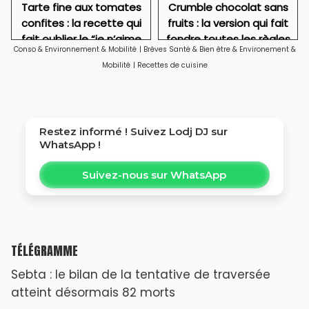
Tarte fine aux tomates
Crumble chocolat sans
confites : la recette qui
fruits : la version qui fait
fait oublier le “je n’aime
fondre toutes les règles
Conso & Environnement & Mobilité
|
Brèves Santé & Bien être & Environement &
pas le vert”
Mobilité
|
Recettes de cuisine
Restez informé ! Suivez
Lodj DJ
sur
WhatsApp !
Suivez-nous sur WhatsApp
TÉLÉGRAMME
Sebta : le bilan de la tentative de traversée
atteint désormais 82 morts