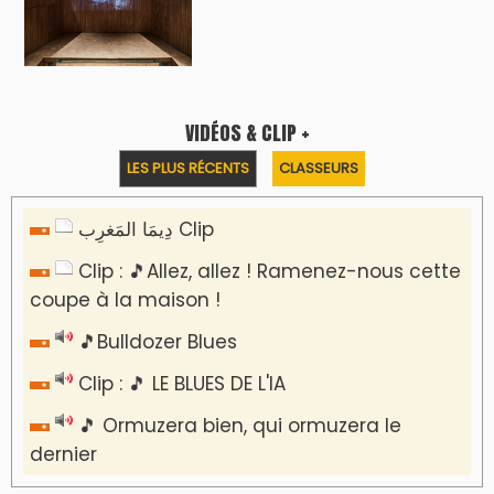
VIDÉOS & CLIP +
LES PLUS RÉCENTS
CLASSEURS
دِيمَا المَغرِب Clip
Clip : 🎵Allez, allez ! Ramenez-nous cette
coupe à la maison !
🎵Bulldozer Blues
Clip : 🎵 LE BLUES DE L'IA
🎵 Ormuzera bien, qui ormuzera le
dernier