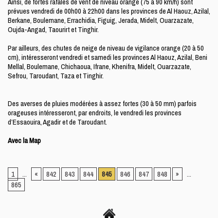
Ainsi, de fortes rafales de vent de niveau orange (75 à 90 km/h) sont
prévues vendredi de 00h00 à 22h00 dans les provinces de Al Haouz, Azilal,
Berkane, Boulemane, Errachidia, Figuig, Jerada, Midelt, Ouarzazate,
Oujda-Angad, Taourirt et Tinghir.
Par ailleurs, des chutes de neige de niveau de vigilance orange (20 à 50
cm), intéresseront vendredi et samedi les provinces Al Haouz, Azilal, Beni
Mellal, Boulemane, Chichaoua, Ifrane, Khenifra, Midelt, Ouarzazate,
Sefrou, Taroudant, Taza et Tinghir.
Des averses de pluies modérées à assez fortes (30 à 50 mm) parfois
orageuses intéresseront, par endroits, le vendredi les provinces
d’Essaouira, Agadir et de Taroudant.
Avec la Map
1
...
«
842
843
844
845
846
847
848
»
...
865