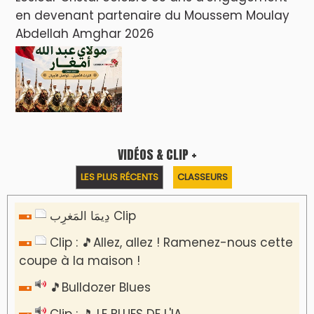
en devenant partenaire du Moussem Moulay
Abdellah Amghar 2026
VIDÉOS & CLIP +
LES PLUS RÉCENTS
CLASSEURS
دِيمَا المَغرِب Clip
Clip : 🎵Allez, allez ! Ramenez-nous cette
coupe à la maison !
🎵Bulldozer Blues
Clip : 🎵 LE BLUES DE L'IA