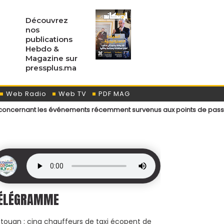
Découvrez
nos
publications
Hebdo &
Magazine sur
pressplus.ma
Web Radio
Web TV
PDF MAG
les événements récemment survenus aux points de passage menant aux v
ÉLÉGRAMME
touan : cinq chauffeurs de taxi écopent de