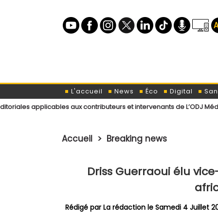
L'accueil
News
Éco
Digital
San
licables aux contributeurs et intervenants de L’ODJ Média
Déclarati
Accueil
>
Breaking news
Driss Guerraoui élu vic
afri
Rédigé par La rédaction le Samedi 4 Juillet 2