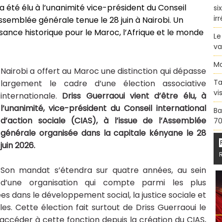
 été élu à l’unanimité vice-président du Conseil
si
ir
’Assemblée générale tenue le 28 juin à Nairobi. Un
ance historique pour le Maroc, l’Afrique et le monde
Le
va
Ma
Nairobi a offert au Maroc une distinction qui dépasse
Ta
largement le cadre d’une élection associative
vi
internationale.
Driss Guerraoui vient d’être élu, à
l’unanimité, vice-président du Conseil international
Ba
d’action sociale (CIAS), à l’issue de l’Assemblée
70
générale organisée dans la capitale kényane le 28
juin 2026.
Son mandat s’étendra sur quatre années, au sein
d’une organisation qui compte parmi les plus
 dans le développement social, la justice sociale et
es. Cette élection fait surtout de Driss Guerraoui le
accéder à cette fonction depuis la création du CIAS,