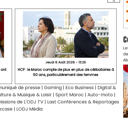
C
Le
de
Ab
Jeudi 6 Août 2026 - 13:25
 ont
HCP : le Maroc compte de plus en plus de célibataires à
50 ans, particulièrement des femmes
uniqué de presse
|
Gaming
|
Eco Business
|
Digital &
lture & Musique & Loisir
|
Sport Maroc
|
Auto-moto
|
issions de L'ODJ TV
|
Last Conférences & Reportages
kcase
|
LODJ Média