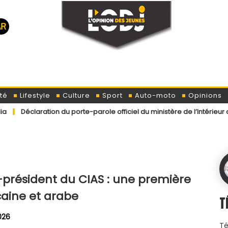
té
Lifestyle
Culture
Sport
Auto-moto
Opinions
on du porte-parole officiel du ministère de l’Intérieur concernant 
e-président du CIAS : une première
caine et arabe
T
026
Té