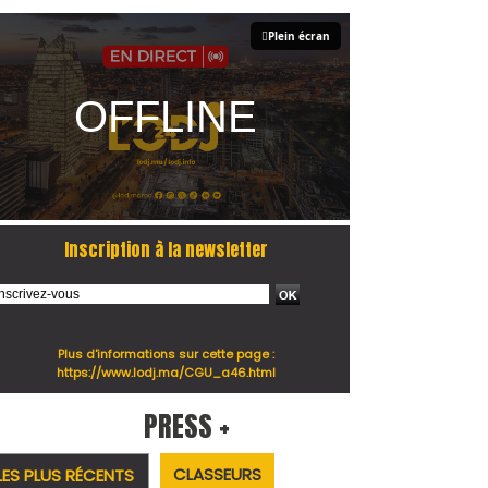
Plein écran
Inscription à la newsletter
Plus d'informations sur cette page :
https://www.lodj.ma/CGU_a46.html
PRESS +
CLASSEURS
LES PLUS RÉCENTS