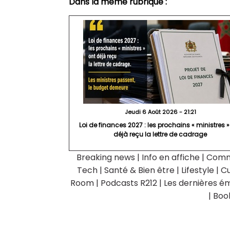
Dans la même rubrique :
Jeudi 6 Août 2026 - 21:21
Loi de finances 2027 : les prochains « ministres »
déjà reçu la lettre de cadrage
Breaking news
|
Info en affiche
|
Comm
Tech
|
Santé & Bien être
|
Lifestyle
|
Cu
Room
|
Podcasts R212
|
Les dernières ém
|
Boo