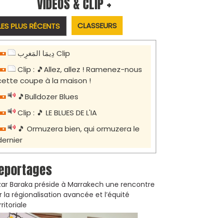
VIDÉOS & CLIP +
CLASSEURS
LES PLUS RÉCENTS
دِيمَا المَغرِب Clip
Clip : 🎵Allez, allez ! Ramenez-nous
cette coupe à la maison !
🎵Bulldozer Blues
Clip : 🎵 LE BLUES DE L'IA
🎵 Ormuzera bien, qui ormuzera le
dernier
eportages
zar Baraka préside à Marrakech une rencontre
r la régionalisation avancée et l’équité
rritoriale