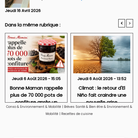
Jeudi 16 Avril 2026
<
>
Dans la même rubrique :
Jeudi 6 Août 2026 - 15:05
Jeudi 6 Août 2026 - 13:52
Bonne Maman rappelle
Climat : le retour d'El
plus de 70 000 pots de
Niño fait craindre une
confiture après un
nouvelle crise
Conso & Environnement & Mobilité
|
Brèves Santé & Bien être & Environement &
risque de présence de
alimentaire
Mobilité
|
Recettes de cuisine
verre