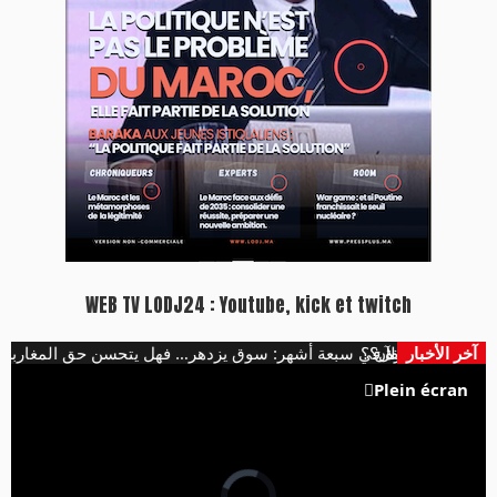
WEB TV LODJ24 : Youtube, kick et twitch
152 ف سيارة في سبعة أشهر: سوق يزدهر… فهل يتحسن حق المغاربة في التنقل؟
آخر الأخبار
ى اتفاق مكة الآن ؟
Plein écran