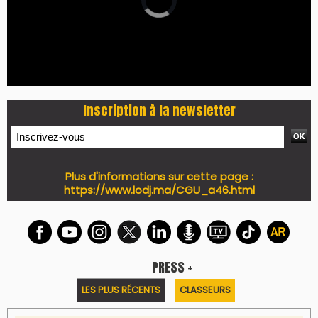
Inscription à la newsletter
Plus d'informations sur cette page :
https://www.lodj.ma/CGU_a46.html
PRESS +
LES PLUS RÉCENTS
CLASSEURS