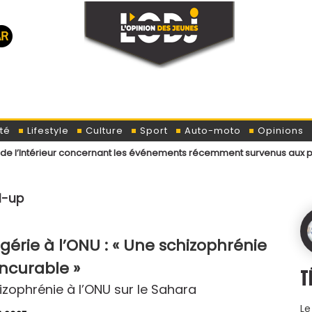
té
Lifestyle
Culture
Sport
Auto-moto
Opinions
r concernant les événements récemment survenus aux points de passage
d-up
gérie à l’ONU : « Une schizophrénie
incurable »
T
izophrénie à l’ONU sur le Sahara
Le