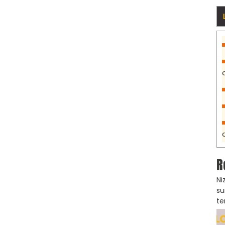
R
Ni
su
te