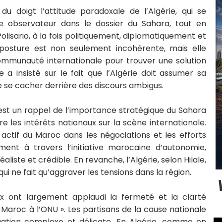
u doigt l’attitude paradoxale de l’Algérie, qui se
 observateur dans le dossier du Sahara, tout en
Polisario, à la fois politiquement, diplomatiquement et
e posture est non seulement incohérente, mais elle
ommunauté internationale pour trouver une solution
e a insisté sur le fait que l’Algérie doit assumer sa
de se cacher derrière des discours ambigus.
 est un rappel de l’importance stratégique du Sahara
 les intérêts nationaux sur la scène internationale.
actif du Maroc dans les négociations et les efforts
ment à travers l’initiative marocaine d’autonomie,
iste et crédible. En revanche, l’Algérie, selon Hilale,
qui ne fait qu’aggraver les tensions dans la région.
x ont largement applaudi la fermeté et la clarté
du Maroc à l’ONU ». Les partisans de la cause nationale
uation complexe et délicate. En Algérie, comme on