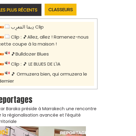
CLASSEURS
LES PLUS RÉCENTS
دِيمَا المَغرِب Clip
Clip : 🎵Allez, allez ! Ramenez-nous
cette coupe à la maison !
🎵Bulldozer Blues
Clip : 🎵 LE BLUES DE L'IA
🎵 Ormuzera bien, qui ormuzera le
dernier
eportages
zar Baraka préside à Marrakech une rencontre
r la régionalisation avancée et l’équité
rritoriale