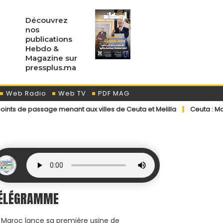
Découvrez
nos
publications
Hebdo &
Magazine sur
pressplus.ma
Web Radio
Web TV
PDF MAG
 menant aux villes de Ceuta et Melilla
Ceuta : Madrid accélère l
ÉLÉGRAMME
 Maroc lance sa première usine de