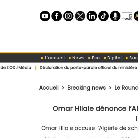
L'accueil
News
Éco
Digital
San
Déclaration du porte-parole officiel du ministère de l’Intérieu
Accueil
>
Breaking news
>
Le Roun
Omar Hilale dénonce l’Al
Omar Hilale accuse l’Algérie de sch