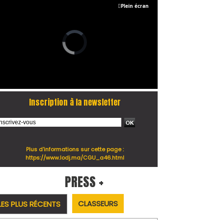
Plein écran
Inscription à la newsletter
Plus d'informations sur cette page :
https://www.lodj.ma/CGU_a46.html
PRESS +
CLASSEURS
LES PLUS RÉCENTS