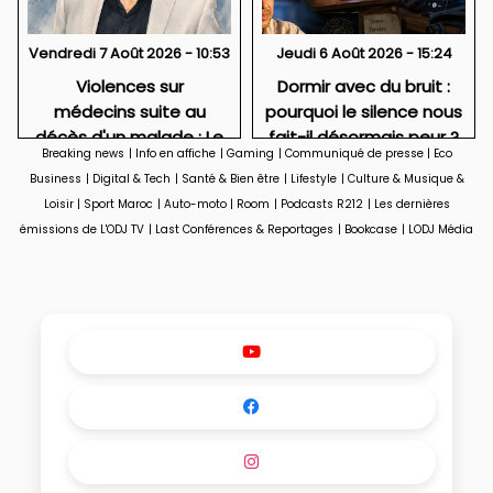
Vendredi 7 Août 2026 - 10:53
Jeudi 6 Août 2026 - 15:24
Violences sur
Dormir avec du bruit :
médecins suite au
pourquoi le silence nous
décès d'un malade : Le
fait-il désormais peur ?
Breaking news
|
Info en affiche
|
Gaming
|
Communiqué de presse
|
Eco
drame caché de la
Business
|
Digital & Tech
|
Santé & Bien être
|
Lifestyle
|
Culture & Musique &
médecine.
Loisir
|
Sport Maroc
|
Auto-moto
|
Room
|
Podcasts R212
|
Les dernières
émissions de L'ODJ TV
|
Last Conférences & Reportages
|
Bookcase
|
LODJ Média