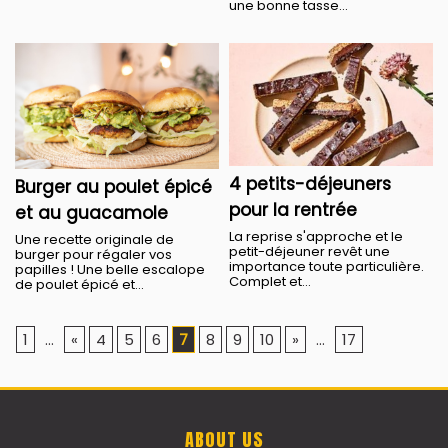
une bonne tasse...
4 petits-déjeuners
Burger au poulet épicé
pour la rentrée
et au guacamole
La reprise s'approche et le
Une recette originale de
petit-déjeuner revêt une
burger pour régaler vos
importance toute particulière.
papilles ! Une belle escalope
Complet et...
de poulet épicé et...
1
...
«
4
5
6
7
8
9
10
»
...
17
ABOUT US