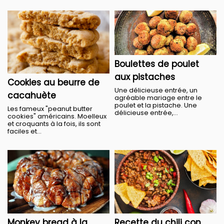
Boulettes de poulet
aux pistaches
Cookies au beurre de
Une délicieuse entrée, un
cacahuète
agréable mariage entre le
poulet et la pistache. Une
Les fameux "peanut butter
délicieuse entrée,...
cookies" américains. Moelleux
et croquants à la fois, ils sont
faciles et...
Monkey bread à la
Recette du chili con