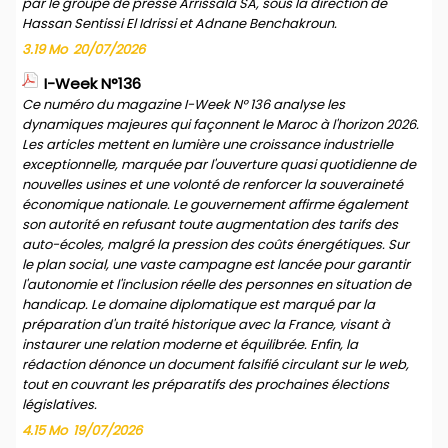
par le groupe de presse Arrissala SA, sous la direction de
Hassan Sentissi El Idrissi et Adnane Benchakroun.
3.19 Mo
20/07/2026
I-Week N°136
Ce numéro du magazine I-Week N° 136 analyse les
dynamiques majeures qui façonnent le Maroc à l'horizon 2026.
Les articles mettent en lumière une croissance industrielle
exceptionnelle, marquée par l'ouverture quasi quotidienne de
nouvelles usines et une volonté de renforcer la souveraineté
économique nationale. Le gouvernement affirme également
son autorité en refusant toute augmentation des tarifs des
auto-écoles, malgré la pression des coûts énergétiques. Sur
le plan social, une vaste campagne est lancée pour garantir
l'autonomie et l'inclusion réelle des personnes en situation de
handicap. Le domaine diplomatique est marqué par la
préparation d'un traité historique avec la France, visant à
instaurer une relation moderne et équilibrée. Enfin, la
rédaction dénonce un document falsifié circulant sur le web,
tout en couvrant les préparatifs des prochaines élections
législatives.
4.15 Mo
19/07/2026