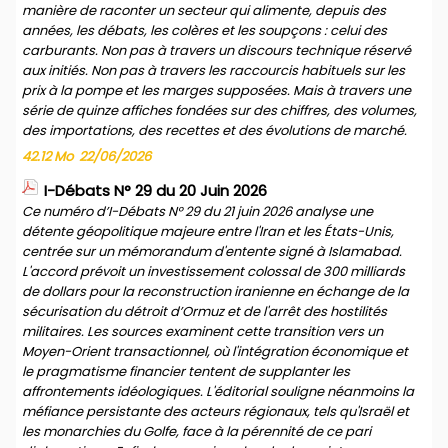
manière de raconter un secteur qui alimente, depuis des
années, les débats, les colères et les soupçons : celui des
carburants. Non pas à travers un discours technique réservé
aux initiés. Non pas à travers les raccourcis habituels sur les
prix à la pompe et les marges supposées. Mais à travers une
série de quinze affiches fondées sur des chiffres, des volumes,
des importations, des recettes et des évolutions de marché.
42.12 Mo
22/06/2026
I-Débats N° 29 du 20 Juin 2026
Ce numéro d’I-Débats N° 29 du 21 juin 2026 analyse une
détente géopolitique majeure entre l'Iran et les États-Unis,
centrée sur un mémorandum d'entente signé à Islamabad.
L'accord prévoit un investissement colossal de 300 milliards
de dollars pour la reconstruction iranienne en échange de la
sécurisation du détroit d’Ormuz et de l'arrêt des hostilités
militaires. Les sources examinent cette transition vers un
Moyen-Orient transactionnel, où l'intégration économique et
le pragmatisme financier tentent de supplanter les
affrontements idéologiques. L'éditorial souligne néanmoins la
méfiance persistante des acteurs régionaux, tels qu'Israël et
les monarchies du Golfe, face à la pérennité de ce pari