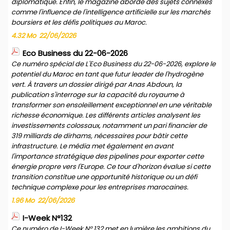
diplomatique. Enfin, le magazine aborde des sujets connexes
comme l'influence de l'intelligence artificielle sur les marchés
boursiers et les défis politiques au Maroc.
4.32 Mo
22/06/2026
Eco Business du 22-06-2026
Ce numéro spécial de L'Eco Business du 22-06-2026, explore le
potentiel du Maroc en tant que futur leader de l'hydrogène
vert. À travers un dossier dirigé par Anas Abdoun, la
publication s'interroge sur la capacité du royaume à
transformer son ensoleillement exceptionnel en une véritable
richesse économique. Les différents articles analysent les
investissements colossaux, notamment un pari financier de
319 milliards de dirhams, nécessaires pour bâtir cette
infrastructure. Le média met également en avant
l'importance stratégique des pipelines pour exporter cette
énergie propre vers l'Europe. Ce tour d'horizon évalue si cette
transition constitue une opportunité historique ou un défi
technique complexe pour les entreprises marocaines.
1.96 Mo
22/06/2026
I-Week N°132
Ce numéro de I-Week N° 132 met en lumière les ambitions du