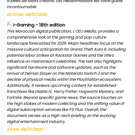
d'idées de loisirs créatifs, cet hebdomadaire est votre guide
incontournable
20.62 Mo
08/07/2026
I-Gaming - 18th edition
This Moroccan digital publication, L’ODJ Média, provides a
comprehensive look at the gaming and pop culture
landscape forecasted for 2026. Major headlines focus on the
massive cultural anticipation for Grand Theft Auto 6, including
potential labor strikes at Rockstar Games and the title's
influence on mainstream celebrities. The text also highlights
significant hardware and software updates, such as the
arrival of Demon Slayer on the Nintendo Switch 2 and the
decline of physical media within the PlayStation ecosystem.
Additionally, it reviews upcoming content for established
franchises like Diablo IV, Harry Potter: Hogwarts Mystery, and
Fortnite. Beyond specific game news, the source touches on
the high stakes of modern collecting and the shifting value of
digital subscription services like PS Plus. Overall, the
document serves as a high-tech briefing on the evolving
digital entertainment industry.
2.9 Mo
08/07/2026