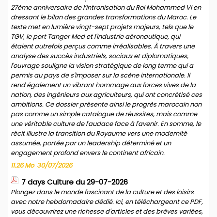
27ème anniversaire de l’intronisation du Roi Mohammed VI en
dressant le bilan des grandes transformations du Maroc. Le
texte met en lumière vingt-sept projets majeurs, tels que le
TGV, le port Tanger Med et l'industrie aéronautique, qui
étaient autrefois perçus comme irréalisables. À travers une
analyse des succès industriels, sociaux et diplomatiques,
l'ouvrage souligne la vision stratégique de long terme qui a
permis au pays de s'imposer sur la scène internationale. Il
rend également un vibrant hommage aux forces vives de la
nation, des ingénieurs aux agriculteurs, qui ont concrétisé ces
ambitions. Ce dossier présente ainsi le progrès marocain non
pas comme un simple catalogue de réussites, mais comme
une véritable culture de l'audace face à l'avenir. En somme, le
récit illustre la transition du Royaume vers une modernité
assumée, portée par un leadership déterminé et un
engagement profond envers le continent africain.
11.26 Mo
30/07/2026
7 days Culture du 29-07-2026
Plongez dans le monde fascinant de la culture et des loisirs
avec notre hebdomadaire dédié. Ici, en téléchargeant ce PDF,
vous découvrirez une richesse d'articles et des brèves variées,