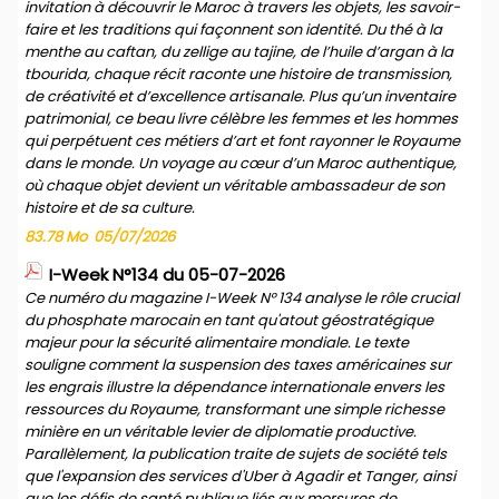
invitation à découvrir le Maroc à travers les objets, les savoir-
faire et les traditions qui façonnent son identité. Du thé à la
menthe au caftan, du zellige au tajine, de l’huile d’argan à la
tbourida, chaque récit raconte une histoire de transmission,
de créativité et d’excellence artisanale. Plus qu’un inventaire
patrimonial, ce beau livre célèbre les femmes et les hommes
qui perpétuent ces métiers d’art et font rayonner le Royaume
dans le monde. Un voyage au cœur d’un Maroc authentique,
où chaque objet devient un véritable ambassadeur de son
histoire et de sa culture.
83.78 Mo
05/07/2026
I-Week N°134 du 05-07-2026
Ce numéro du magazine I-Week N° 134 analyse le rôle crucial
du phosphate marocain en tant qu'atout géostratégique
majeur pour la sécurité alimentaire mondiale. Le texte
souligne comment la suspension des taxes américaines sur
les engrais illustre la dépendance internationale envers les
ressources du Royaume, transformant une simple richesse
minière en un véritable levier de diplomatie productive.
Parallèlement, la publication traite de sujets de société tels
que l'expansion des services d'Uber à Agadir et Tanger, ainsi
que les défis de santé publique liés aux morsures de