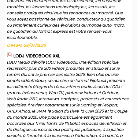
couvrant les dernières actualités du secteur, les nouveaux
modèles, les innovations technologiques, les essais, les
conseils pratiques ainsi que les tendances du marché. Que
vous soyez passionné de véhicules, conducteur au quotidien
ou simplement curieux des évolutions du monde auto-moto,
ce quotidien au format express est votre rendez-vous
incontournable.
6.94 Mo
29/07/2026
LODJ VIDEOBOOK XXL
LODJ Média dévoile LODJ VideoBook, une édition spéciale
réunissant plus de 200 vidéos produites en studio et sur le
terrain durant le premier semestre 2026. Bien plus qu’une
simple vidéothèque, ce numéro en format Flipbook présente
les différents étages de l’écosystème audiovisuel de LODJ :
grands événements, Web TV, plateaux Indoor et Outdoor,
Web Radio R212, interviews, analyses, podcasts et couvertures
spéciales. Il revient notamment sur le Gaming et l’eSport,
GITEX Africa, le SIAM, le Salon du Livre, la CAN 2025 et la Coupe
du monde 2026. Une place particulière est également
accordée aux Think Tanks de l’Istiqlal, espaces de réflexion et
de dialogue consacrés aux politiques publiques, à la justice
sociale, à l’emploi, à la jeunesse, à l’éducation, à la santé, à